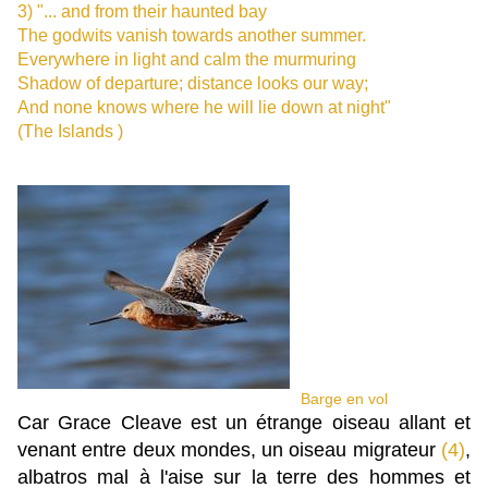
3) "
... and from their haunted bay
T
he godwits vanish towards another summer.
Everywhere in light and calm the murmuring
Shadow of departure; distance looks our way;
And none knows where he will lie down at night"
(The Islands )
Barge en vol
Car Grace Cleave est un étrange oiseau allant et
venant entre deux mondes, un oiseau migrateur
(4)
,
albatros mal à l'aise sur la terre des hommes et