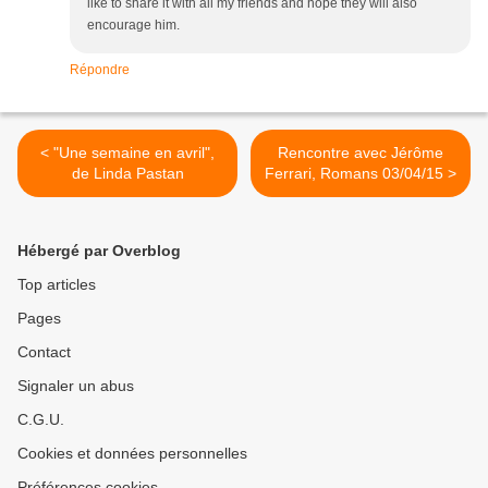
like to share it with all my friends and hope they will also
encourage him.
Répondre
< "Une semaine en avril",
Rencontre avec Jérôme
de Linda Pastan
Ferrari, Romans 03/04/15 >
Hébergé par Overblog
Top articles
Pages
Contact
Signaler un abus
C.G.U.
Cookies et données personnelles
Préférences cookies