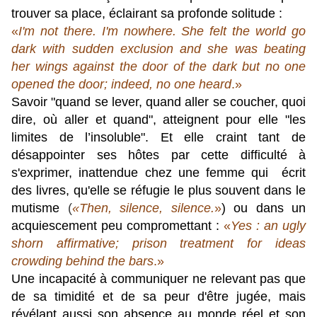
trouver sa place, éclairant sa profonde solitude :
«
I'm not there. I'm nowhere. She felt the world go
dark with sudden exclusion and she was beating
her wings against the door of the dark but no one
opened the door; indeed, no one heard
.»
Savoir "
quand se lever, quand aller se coucher, quoi
dire, où aller et quand", atteignent pour elle "les
limites de l’insoluble". Et elle craint tant
de
désappointer ses hôtes par cette difficulté à
s'exprimer, inattendue chez une femme qui écrit
des livres, qu'elle se réfugie le plus souvent dans le
mutisme
(
«Then, silence, silence.
»
) ou dans un
acquiescement peu compromettant :
«
Yes : an ugly
shorn affirmative; prison treatment for ideas
crowding behind the bars
.
»
Une incapacité à communiquer ne relevant pas que
de sa timidité et de sa peur d'être jugée, mais
révélant aussi son absence au monde réel et son