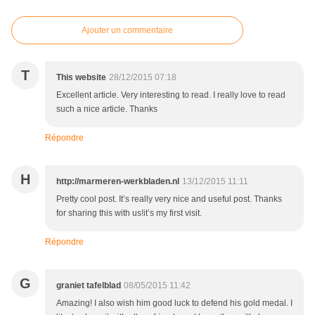
Ajouter un commentaire
T
This website
28/12/2015 07:18
Excellent article. Very interesting to read. I really love to read
such a nice article. Thanks
Répondre
H
http://marmeren-werkbladen.nl
13/12/2015 11:11
Pretty cool post. It’s really very nice and useful post. Thanks
for sharing this with us!it’s my first visit.
Répondre
G
graniet tafelblad
08/05/2015 11:42
Amazing! I also wish him good luck to defend his gold medal. I