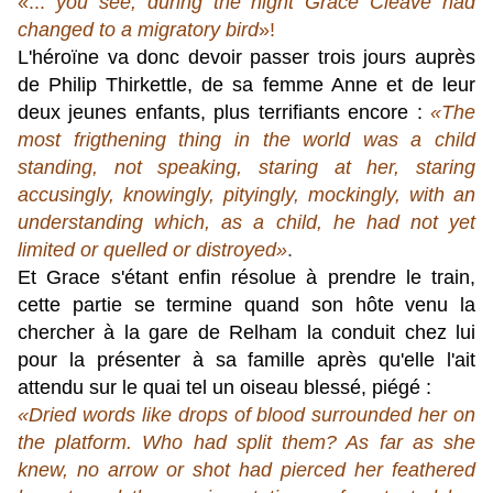
«...
you see, during the night Grace Cleave had
changed to a migratory bird
»!
L'héroïne va donc devoir passer trois jours auprès
de Philip Thirkettle, de sa femme Anne et de leur
deux jeunes enfants, plus terrifiants encore :
«
The
most frigthening thing in the world was a child
standing, not speaking, staring at her, staring
accusingly, knowingly, pityingly, mockingly, with an
understanding which, as a child, he had not yet
limited or quelled or distroyed
»
.
Et Grace s'étant enfin résolue à prendre le train,
cette partie se termine quand
son hôte venu la
chercher à la gare de Relham la conduit chez lui
pour la présenter à sa famille
après qu'elle l'ait
attendu sur le quai
tel un oiseau blessé, piégé :
«
Dried words like drops of blood surrounded her on
the platform. Who had split them? As far as she
knew, no arrow or shot had pierced her feathered