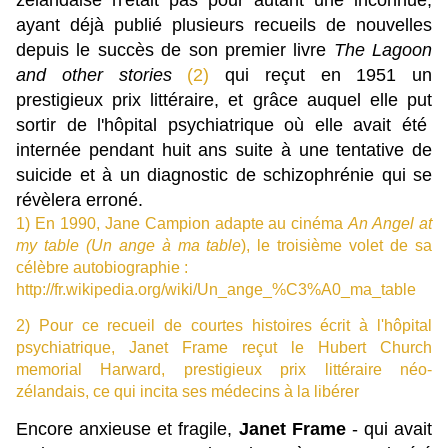
zélandaise n'était pas pour autant une inconnue,
ayant déjà publié plusieurs recueils de nouvelles
depuis le succès de son premier livre
The Lagoon
and other stories
(2)
qui reçut en 1951 un
prestigieux prix littéraire, et grâce auquel elle put
sortir de l'hôpital psychiatrique où elle avait été
internée pendant huit ans suite à une tentative de
suicide et à un diagnostic de schizophrénie qui se
révèlera erroné.
1) En 1990, Jane Campion adapte
au cinéma
An Angel at
my table
(Un ange à ma table
), le troisième volet de sa
célèbre autobiographie :
http://fr.wikipedia.org/wiki/Un_ange_%C3%A0_ma_table
2) Pour ce recueil de courtes histoires écrit à l'hôpital
psychiatrique, Janet Frame reçut le Hubert Church
memorial Harward, prestigieux prix littéraire néo-
zélandais, ce qui incita ses médecins à la libérer
Encore anxieuse et fragile,
Janet Frame
- qui avait