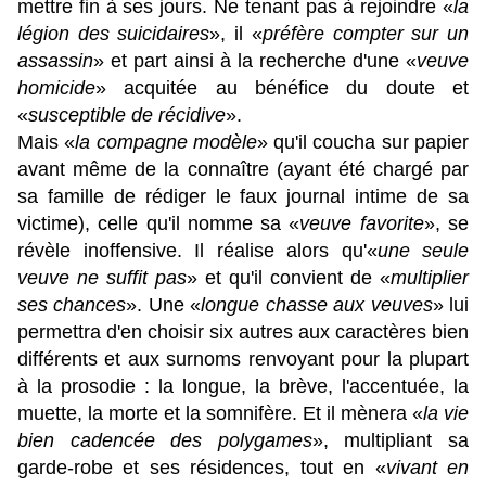
mettre fin à ses jours. Ne tenant pas à rejoindre «
la
légion des suicidaires
», il «
préfère compter sur un
assassin
» et part ainsi à la recherche d'une «
veuve
homicide
» acquitée au bénéfice du doute et
«
susceptible de récidive
».
Mais «
la compagne modèle
» qu'il coucha sur papier
avant même de la connaître (ayant été chargé par
sa famille de rédiger le faux journal intime de sa
victime), celle qu'il nomme sa «
veuve favorite
», se
révèle inoffensive. Il réalise alors qu'«
une seule
veuve ne suffit pas
» et qu'il convient de «
multiplier
ses chances
». Une «
longue chasse aux veuves
» lui
permettra d'en choisir six autres aux caractères bien
différents et aux surnoms renvoyant pour la plupart
à la prosodie : la longue, la brève, l'accentuée, la
muette,
la morte
et la somnifère. Et il mènera «
la vie
bien cadencée des polygames
», multipliant sa
garde-robe et ses résidences, tout en «
vivant en