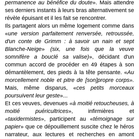
permanence au bénéfice du doute
». Mais attendre
ses derniers instants à leurs bras alternativement se
révèle épuisant et il les fait se rencontrer.
Ils partagent alors un même logement comme dans
«
une version parfaitement renversée, retroussée,
d'un conte de Grimm : à savoir un nain et sept
Blanche-Neige
»
(six, une fois que la veuve
somnifère a bouclé sa valise)
», décidant d'un
commun accord de procéder en 49 étapes à son
démantèlement, des pieds à la tête pensante. «
Au
morcellement noble et pitre de [son]propre corps».
Mais, même disparus,
«
c
es petits morceaux
poursuivent leur geste
»...
Et ces veuves, devenues
«à moitié retoucheuses, à
moitié puéricultrices
», infirmières et
«
taxidermistes
»
, participent au «
témoignage sur
papier
» que ce dépouillement suscite chez le héros
narrateur, aux lectures et recherches en amont