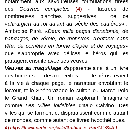
notamment aux savoureuses formulations
tirées
des
Oeuvres complètes
(4)
-
illustrées de
nombreuses planches suggestives -
de ce
«chirurgien du roi datant du siècle des cautères
» :
Ambroise Paré.
«D
eux mille pages d'anatomie, de
bandages, de vérole, de monstres, d'enfants sans
tête, de comètes en forme d'épée et de voyages
»
que s'approprie avec délices le héros qui les
partagera ensuite avec ses veuves.
Veuves au maquillage
s'apparente ainsi à un
livre
des horreurs ou des merveilles dont le héros revient
à la vie à chaque page, le narrateur envoûtant le
lecteur, telle Shéhérazade le sultan ou Marco Polo
le Grand Khan. Un roman explorant l'imaginaire
comme
Les Villes invisibles
d'Italo Calvino. Des
villes qui se forment et disparaissent comme autant
de mondes, comme autant de livres hypothétiques.
4)
https://fr.wikipedia.org/wiki/Ambroise_Par%C3%A9