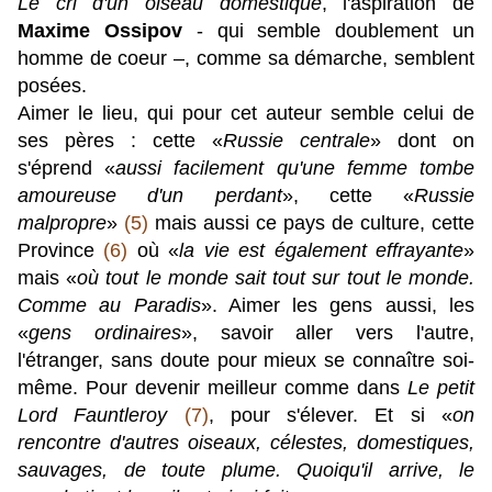
Le cri d'un oiseau domestique
, l'aspiration de
Maxime Ossipov
- qui semble doublement un
homme de coeur –, comme sa démarche, semblent
posées.
Aimer le lieu, qui pour cet auteur semble celui de
ses pères : cette «
Russie centrale
» dont on
s'éprend «
aussi facilement qu'une femme tombe
amoureuse d'un perdant
», cette «
Russie
malpropre
»
(5)
mais aussi ce pays de culture, cette
Province
(6)
où «
la vie est également effrayante
»
mais «
où tout le monde sait tout sur tout le monde.
Comme au Paradis
». Aimer les gens aussi, les
«
gens ordinaires
», savoir aller vers l'autre,
l'étranger, sans doute pour mieux se connaître soi-
même. Pour devenir meilleur comme dans
Le petit
Lord Fauntleroy
(7)
,
pour s'élever
. Et si «
on
rencontre d'autres oiseaux, célestes, domestiques,
sauvages, de toute plume. Quoiqu'il arrive, le