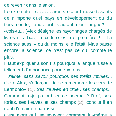
de revenir dans le salon.
Léo s'entête : si ses parents étaient ressortissants
de n'importe quel pays en développement ou du
tiers-monde, tiendraient-ils autant à leur langue?
-Vois-tu... (Alex désigne les rayonnages chargés de
livres.) Là-bas, la culture est de première !... La
science aussi – ou du moins, elle l'était. Mais passe
encore la science, ce n'est pas ce qui compte le
plus.
Il faut expliquer à son fils pourquoi la langue russe a
tellement d'importance pour eux tous.
- J'aime, sans savoir pourquoi, ses forêts infinies
...
récite Alex, s'efforçant de se remémorer les vers de
Lermontov
(1)
.
Ses fleuves en crue...ses champs...
Comment ai-je pu oublier ce poème ? Bref, ses
forêts, ses fleuves et ses champs
(2)
, conclut-il en
riant d'un air embarrassé.
C'est alors qu'il se souvient comment lui-même a