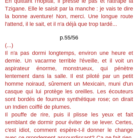
En quittant l'hôpital, il presse le pas et rattrape la
Tzigane. Elle le saisit par la manche : je vais te dire
la bonne aventure! Non, merci. Une longue route
l'attend, il le sait, et il n'a déjà que trop tardé...
p.55/56
(...)
Il n'a pas dormi longtemps, environ une heure et
demie. Un vacarme terrible l'éveille, et il voit un
aspirateur énorme, monstrueux, qui pénètre
lentement dans la salle. Il est piloté par un petit
homme noiraud, sûrement un Mexicain, muni d'un
casque qui lui protège les oreilles. Les écouteurs
sont bordés de fourrure synthétique rose; on dirait
un Indien coiffé de plumes.
Il pouffe de rire, puis il plisse les yeux et fait
semblant de dormir pour éviter de se lever. Certes,
c'est idiot, comment espère-t-il donner le change
avec ce grondement assourdissant? Ca ne fait rien,