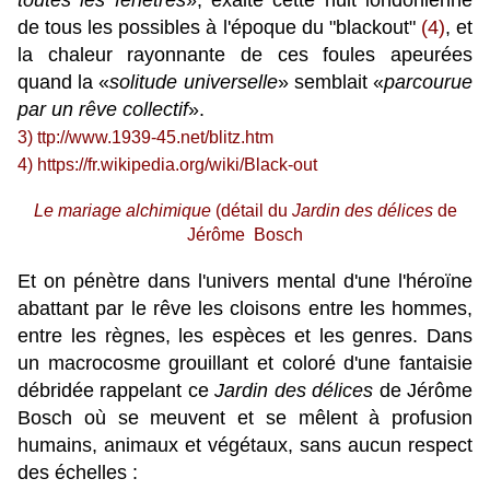
toutes les fenêtres
», exalte cette nuit londonienne
de tous les possibles à l'époque du "blackout"
(4)
, et
la chaleur rayonnante de ces foules apeurées
quand la «
solitude universelle
» semblait «
parcourue
par un rêve collectif
».
3)
ttp://www.1939-45.net/blitz.htm
4)
https://fr.wikipedia.org/wiki/Black-out
Le mariage alchimique
(détail du
J
ardin des délices
de
Jérôme Bosch
Et on pénètre dans l'univers mental d'une l'héroïne
abattant par le rêve les cloisons entre les hommes,
entre les règnes, les espèces et les genres. Dans
un macrocosme grouillant et coloré d'une fantaisie
débridée rappelant ce
Jardin des délices
de Jérôme
Bosch où se meuvent et se mêlent à profusion
humains, animaux et végétaux, sans aucun respect
des échelles :