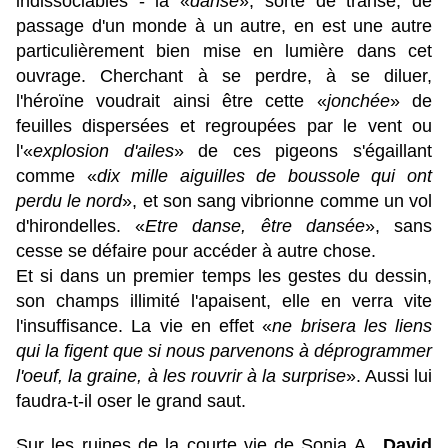
indissociables - la «
danse
», sorte de transe, de
passage d'un monde à un autre, en est une autre
particulièrement bien mise en lumière dans cet
ouvrage. Cherchant à se perdre, à se diluer,
l'héroïne voudrait ainsi être cette «
jonchée
» de
feuilles dispersées et regroupées par le vent ou
l'«
explosion d'ailes
» de ces pigeons s'égaillant
comme «
dix mille aiguilles de boussole qui ont
perdu le nord
», et son sang vibrionne comme un vol
d'hirondelles.
«
Etre danse, être dansée
», sans
cesse se défaire pour accéder à autre chose.
Et si dans un premier temps les gestes du dessin,
son champs illimité l'apaisent, elle en verra vite
l'insuffisance. La vie en effet «
ne brisera les liens
qui la figent que si nous parvenons à déprogrammer
l'oeuf, la graine, à les rouvrir à la surprise
». Aussi lui
faudra-t-il oser le grand saut.
Sur les ruines de la courte vie de Sonia A.,
David