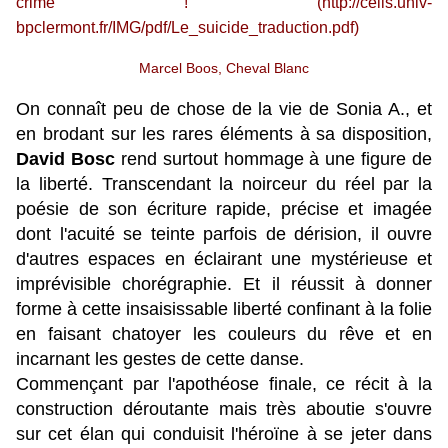
crime ! (
http://celis.univ-
bpclermont.fr/IMG/pdf/Le_suicide_traduction.pdf)
Marcel Boos, Cheval Blanc
On connaît peu de chose de la vie de Sonia A., et
en brodant sur les rares éléments à sa disposition,
David Bosc
rend s
urtout hommage à une figure de
la liberté. Transcendant la noirceur du réel par la
poésie de son écriture rapide, précise et imagée
dont l'acuité se teinte parfois de dérision, il ouvre
d'autres espaces en éclairant une mystérieuse et
imprévisible chorégraphie. Et il réussit à donner
forme à cette insaisissable liberté confinant à la folie
en faisant chatoyer les couleurs du rêve et en
incarnant les gestes de cette danse.
Commençant par l'apothéose finale, ce récit à la
construction déroutante mais très aboutie s'ouvre
sur cet élan qui conduisit l'héroïne à se jeter dans