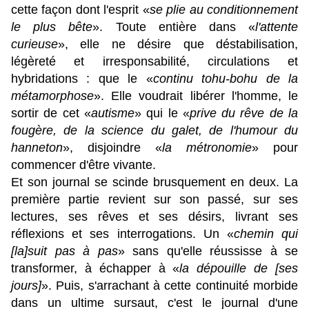
cette façon dont l'esprit «
se plie au conditionnement
le plus bête
».
Toute entière dans «
l'attente
curieuse
», elle ne désire que déstabilisation,
légèreté et irresponsabilité, circulations et
hybridations : que le «
continu tohu-bohu de la
métamorphose
». Elle voudrait libérer l'homme, le
sortir de cet «
autisme
» qui le «
prive du rêve de la
fougère, de la science du galet, de l'humour du
hanneton
», disjoindre «
la métronomie
» pour
commencer d'être vivante.
Et son journal se scinde brusquement en deux. La
première partie revient sur son passé, sur ses
lectures, ses rêves et ses désirs, livrant ses
réflexions et ses interrogations. Un «
chemin qui
[la]suit pas à pas
» sans qu'elle réussisse à se
transformer, à échapper à «
la dépouille de [ses
jours]
». Puis, s'arrachant à cette continuité morbide
dans un ultime sursaut, c'est le journal d'une