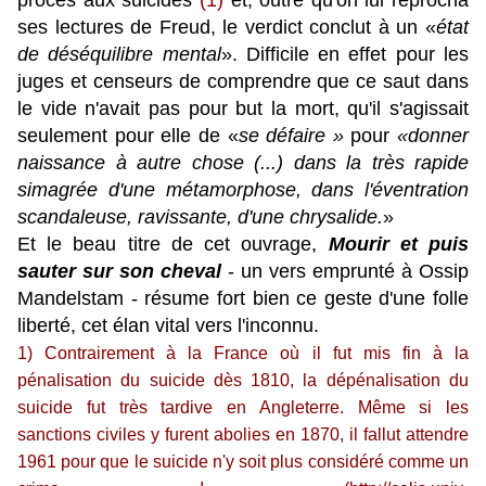
procès aux suicidés
(1)
et, outre qu'on lui reprocha
ses lectures de Freud, le verdict conclut à un «
état
de déséquilibre mental
». Difficile en effet pour les
juges et censeurs de comprendre que ce saut dans
le vide n'avait pas pour but la mort, qu'il s'agissait
seulement pour elle de «
s
e défaire »
pour
«donner
naissance à autre chose (...) dans la très rapide
simagrée d'une métamorphose, dans l'éventration
scandaleuse, ravissante, d'une chrysalide.
»
Et le beau titre de cet ouvrage,
Mourir et puis
sauter sur son cheval
- un vers emprunté à Ossip
Mandelstam -
résume fort bien ce geste d'une folle
liberté, cet élan vital vers l'inconnu.
1) Contrairement à la France où il fut mis fin à la
pénalisation du suicide dès 1810, la dépénalisation du
suicide fut très tardive en Angleterre. Même si les
sanctions civiles y furent abolies en 1870, il fallut attendre
1961 pour que le suicide n'y soit plus considéré comme un