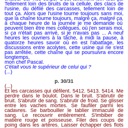
Tellement loin des bruits de la cellule, des clacs de
l'usine, du défilé des carcasses, tellement loin de
tout ça. Alors que l'usine tourne toujours sans moi,
que la chaîne tourne toujours, malgré ça,
malgré ça,
à chaque heure de la journée je me demande où
peuvent bien être mes collègues, où j'en serais moi,
si
ça
n'était pas arrivé, si je n'avais pas ... A neuf
heures les ouvriers à la tâche, à midi la pause, à
quatorze heures savoir où en est l'abattage, les
discussions entre acolytes, cette usine qui ne s'est
pas arrêtée, cette chaîne qui se poursuivra encore
longtemps,
mon chef Pascal.
C'était vous le supérieur de celui qui ?
(...)
p. 30/31
(...)
Et les carcasses qui défilent. 5412. 5413. 5414. Me
perdre dans le boulot. Dans le bruit. S'abrutir de
bruit. S'abrutir de sang. S'abrutir de froid. Se glisser
entre les vaches mortes. Se faufiler parmi les
cadavres. Se barbouiller le tablier immaculé de
sang. Le recouvrir entièrement. S'imbiber de
matière rouge et poisseuse. Filer des coups de
poing dans les artères. Laisser échapper des flots