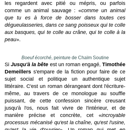
les regardent avec pitié ou mépris, ou parfois
comme un animal sauvage : «
comme un animal
que tu es à force de bosser dans toutes ces
dégueulasseries, dans ce sang poisseux qui te colle
aux basques, qui te colle au crâne, qui te colle à la
peau
».
Boeuf écorché
, peinture de Chaïm Soutine
Si
Jusqu'à la bête
est un roman engagé,
Timothée
Demeillers
s'empare de la fiction pour faire de ce
sujet social et politique un authentique sujet
littéraire. C'est un roman dérangeant dont l'écriture-
même, au travers de ce monologue au souffle
puissant, de cette confession sincère creusant
jusqu'à l'os, nous fait vivre de l'intérieur, et de
manière précise et concrète, cet «
incroyable
processus mécanisé qu'est la chaîne, qu'est l'usine,
qu'est la vie d'ouvrier
».
Un roman qui met en