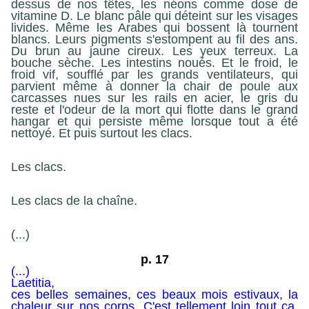
dessus de nos têtes, les néons comme dose de
vitamine D. Le blanc pâle qui déteint sur les visages
livides. Même les Arabes qui bossent là tournent
blancs. Leurs pigments s'estompent au fil des ans.
Du brun au jaune cireux. Les yeux terreux. La
bouche sèche. Les intestins noués. Et le froid, le
froid vif, soufflé par les grands ventilateurs, qui
parvient même à donner la chair de poule aux
carcasses nues sur les rails en acier, le gris du
reste et l'odeur de la mort qui flotte dans le grand
hangar et qui persiste même lorsque tout a été
nettoyé. Et puis surtout les clacs.
Les clacs.
Les clacs de la chaîne.
(...)
p. 17
(...)
Laetitia,
ces belles semaines, ces beaux mois estivaux, la
chaleur sur nos corps. C'est tellement loin tout ça.