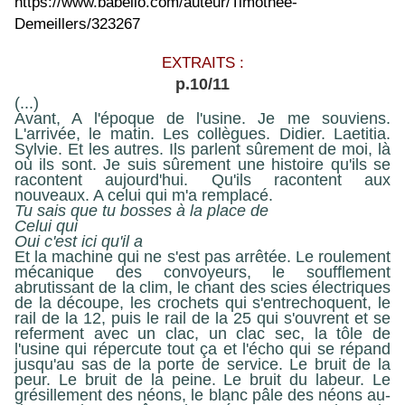
https://www.babelio.com/auteur/Timothee-
Demeillers/323267
EXTRAITS :
p.10/11
(...)
Avant, A l'époque de l'usine. Je me souviens.
L'arrivée, le matin. Les collègues. Didier. Laetitia.
Sylvie. Et les autres. Ils parlent sûrement de moi, là
où ils sont. Je suis sûrement une histoire qu'ils se
racontent aujourd'hui. Qu'ils racontent aux
nouveaux. A celui qui m'a remplacé.
Tu sais que tu bosses à la place de
Celui qui
Oui c'est ici qu'il a
Et la machine qui ne s'est pas arrêtée. Le roulement
mécanique des convoyeurs, le soufflement
abrutissant de la clim, le chant des scies électriques
de la découpe, les crochets qui s'entrechoquent, le
rail de la 12, puis le rail de la 25 qui s'ouvrent et se
referment avec un clac, un clac sec, la tôle de
l'usine qui répercute tout ça et l'écho qui se répand
jusqu'au sas de la porte de service. Le bruit de la
peur. Le bruit de la peine. Le bruit du labeur. Le
grésillement des néons, le blanc pâle des néons au-