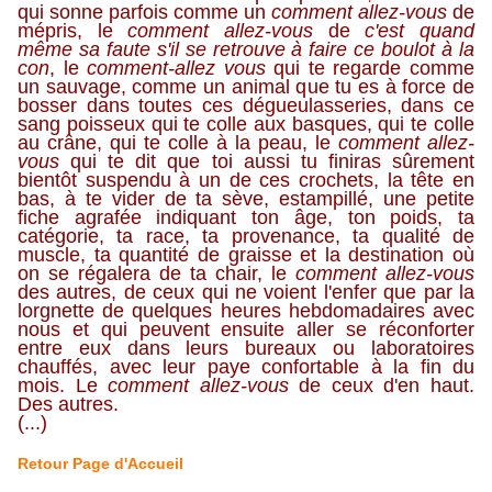
qui sonne parfois comme un
comment allez-vous
de
mépris, le
comment allez-vous
de
c'est quand
même sa faute s'il se retrouve à faire ce boulot à la
con
, le
comment-allez vous
qui te regarde comme
un sauvage, comme un animal que tu es à force de
bosser dans toutes ces dégueulasseries, dans ce
sang poisseux qui te colle aux basques, qui te colle
au crâne, qui te colle à la peau, le
comment allez-
vous
qui te dit que toi aussi tu finiras sûrement
bientôt suspendu à un de ces crochets, la tête en
bas, à te vider de ta sève, estampillé, une petite
fiche agrafée indiquant ton âge, ton poids, ta
catégorie, ta race, ta provenance, ta qualité de
muscle, ta quantité de graisse et la destination où
on se régalera de ta chair, le
comment allez-vous
des autres, de ceux qui ne voient l'enfer que par la
lorgnette de quelques heures hebdomadaires avec
nous et qui peuvent ensuite aller se réconforter
entre eux dans leurs bureaux ou laboratoires
chauffés, avec leur paye confortable à la fin du
mois. Le
comment allez-vous
de ceux d'en haut.
Des autres.
(...)
Retour Page d'Accueil