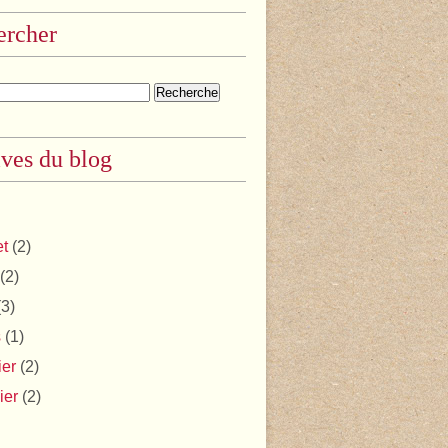
ercher
ves du blog
et
(2)
(2)
3)
s
(1)
ier
(2)
ier
(2)