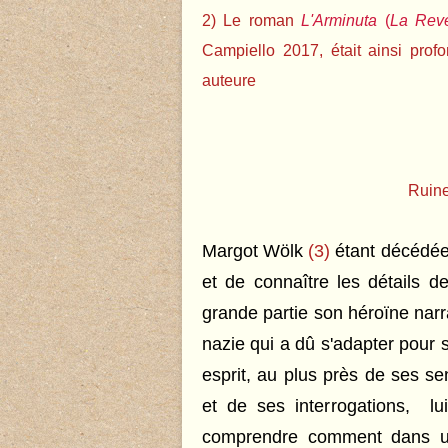
2) Le roman
L'Arminuta
(
La Rev
Campiello 2017, était ainsi pro
auteure
Ruine
Margot Wölk
(3)
étant décédée 
et de connaître les détails d
grande partie son héroïne narr
nazie qui a dû s'adapter pour su
esprit, au plus près de ses se
et de ses interrogations, l
comprendre comment dans un