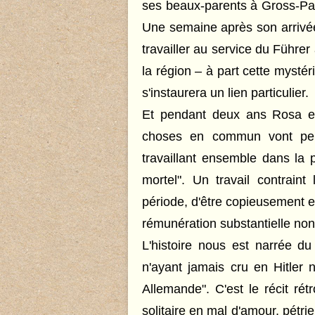
ses beaux-parents à Gross-Part
Une semaine après son arrivée
travailler au service du Führe
la région – à part cette mystér
s'instaurera un lien particulier.
Et pendant deux ans Rosa 
choses en commun vont peu
travaillant ensemble dans la 
mortel". Un travail contrain
période, d'être copieusement e
rémunération substantielle non
L'histoire nous est narrée 
n'ayant jamais cru en Hitler
Allemande". C'est le récit rét
solitaire en mal d'amour, pétri