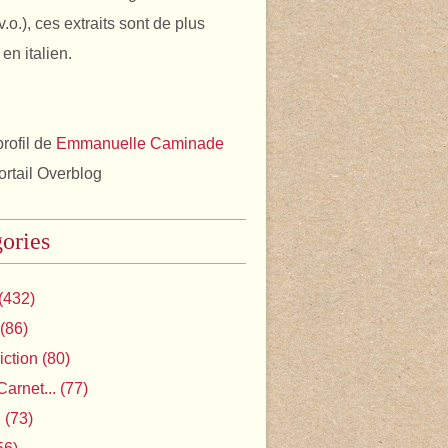
v.o.), ces extraits sont de plus
en italien.
profil de
Emmanuelle Caminade
portail Overblog
ories
(432)
(86)
iction
(80)
Carnet...
(77)
l
(73)