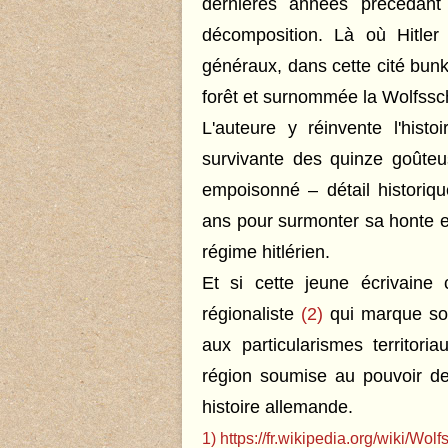
dernières années précédant
décomposition. Là où Hitler
généraux, dans cette cité bun
forêt et surnommée la Wolfss
L'auteure y réinvente l'hist
survivante des quinze goûteu
empoisonné – détail historiqu
ans pour surmonter sa honte et
régime hitlérien.
Et si cette jeune écrivaine
régionaliste
(2)
qui marque sou
aux particularismes territor
région soumise au pouvoir de 
histoire allemande.
1)
https://fr.wikipedia.org/wiki/Wol