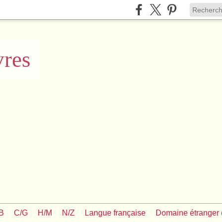
vres
/B
C/G
H/M
N/Z
Langue française
Domaine étranger (