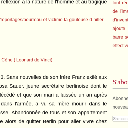
a réflexion à la nature de l'homme et au tragique
tout ré
de l'im
e/reportages/bourreau-et-victime-la-gouteuse-d-hitler-
d'inven
ajoute 
barre s
effectiv
e Cène ( Léonard de Vinci)
. Sans nouvelles de son frère Franz exilé aux
S'abo
osa Sauer, jeune secrétaire berlinoise dont le
 décédé et que son mari a laissée un an après
Abonnez
 dans l'armée, a vu sa mère mourir dans le
nouveau
sse. Abandonnée de tous et son appartement
e alors de quitter Berlin pour aller vivre chez