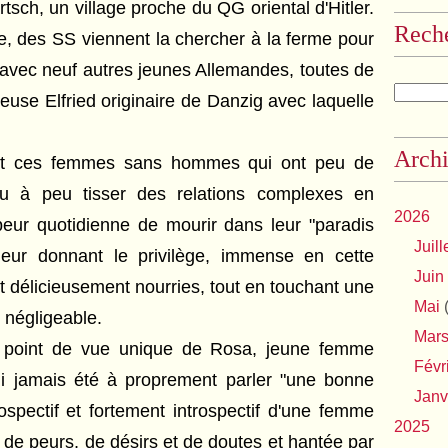
sch, un village proche du QG oriental d'Hitler.
Rech
, des SS viennent la chercher à la ferme pour
r avec neuf autres jeunes Allemandes, toutes de
ieuse Elfried originaire de Danzig avec laquelle
Archi
et ces femmes sans hommes qui ont peu de
 à peu tisser des relations complexes en
2026
peur quotidienne de mourir dans leur "paradis
Juill
t leur donnant le privilège, immense en cette
Juin
t délicieusement nourries, tout en touchant une
Mai
(
 négligeable.
Mar
du point de vue unique de Rosa, jeune femme
Févr
 ni jamais été à proprement parler "une bonne
Janv
rospectif et fortement introspectif d'une femme
2025
e de peurs, de désirs et de doutes et hantée par