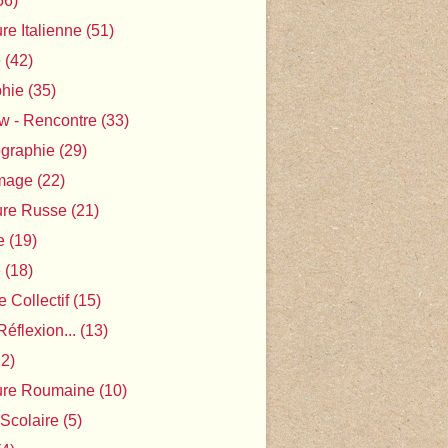
56)
ure Italienne
(51)
e
(42)
phie
(35)
ew - Rencontre
(33)
ographie
(29)
Image
(22)
ture Russe
(21)
e
(19)
e
(18)
 Collectif
(15)
Réflexion...
(13)
2)
ture Roumaine
(10)
 Scolaire
(5)