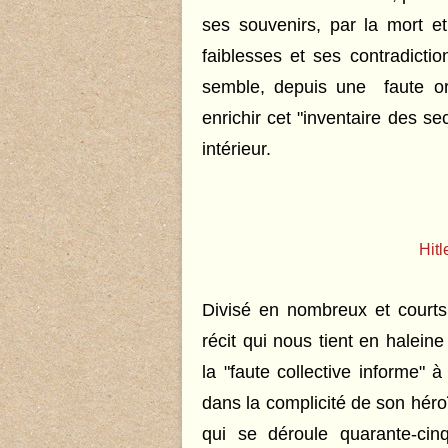
ses souvenirs, par la mort e
faiblesses et ses contradicti
semble, depuis une faute or
enrichir cet "inventaire des se
intérieur.
Hitl
Divisé en nombreux et courts 
récit qui nous tient en halei
la "faute collective informe" 
dans la complicité de son héro
qui se déroule quarante-ci