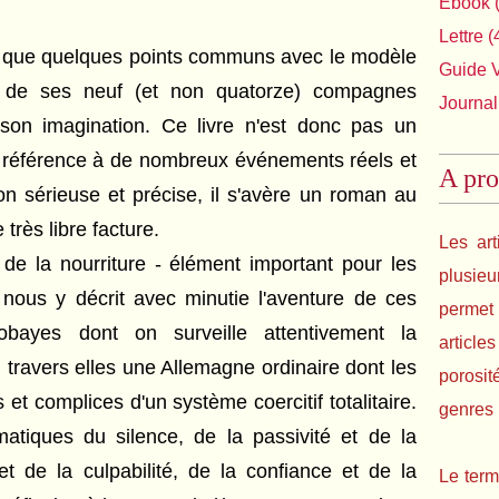
Ebook
(
Lettre
(
 que quelques points communs avec le modèle
Guide 
its de ses neuf (et non quatorze) compagnes
Journal
 son imagination. Ce livre n'est donc pas un
it référence à de nombreux événements réels et
A pro
n sérieuse et précise, il s'avère un roman au
très libre facture.
Les art
al de la nourriture - élément important pour les
plusie
nous y décrit avec minutie l'aventure de ces
permet 
bayes dont on surveille attentivement la
article
travers elles une Allemagne ordinaire dont les
porosit
s et complices d'un système coercitif totalitaire.
genres l
matiques du silence, de la passivité et de la
et de la culpabilité, de la confiance et de la
Le term