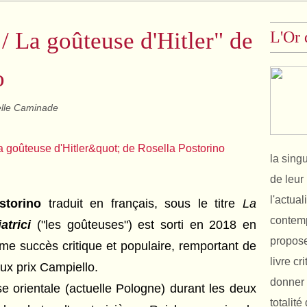
 / La goûteuse d'Hitler" de
L'Or 
o
lle Caminade
la sing
de leur 
l'actual
storino
traduit en français, sous le titre
La
contemp
atrici
("les goûteuses") est sorti en 2018 en
propose
orme succès critique et populaire, remportant de
livre cr
eux prix Campiello.
donner 
 orientale (actuelle Pologne) durant les deux
totalit