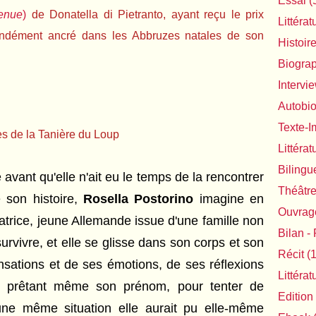
Essai
(
enue
)
de Donatella di Pietranto, ayant reçu le prix
Littérat
fondément ancré dans les Abbruzes natales de son
Histoir
Biogra
Intervi
Autobi
Texte-
s de la Tanière du Loup
Littéra
Bilingu
avant qu'elle n'ait eu le temps de la rencontrer
Théâtr
e son histoire,
Rosella Postorino
imagine en
Ouvrage
atrice, jeune Allemande issue d'une famille non
Bilan - 
rvivre, et elle s
e glisse dans son corps et son
Récit
(1
nsations et de ses émotions, de ses réflexions
Littéra
ui prêtant même son prénom, pour tenter de
Edition
e même situation elle aurait pu elle-même