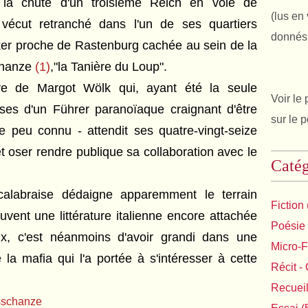
 la chute d'un troisième Reich en voie de
(lus en 
 vécut retranché dans l'un de ses quartiers
donnés 
ker proche de Rastenburg cachée au sein de la
chanze
(1)
,"la Tanière du Loup".
oire de Margot Wölk qui, ayant été la seule
Voir le 
ses d'un Führer paranoïaque craignant d'être
sur le 
e peu connu - attendit ses quatre-vingt-seize
 oser rendre publique sa collaboration avec le
Catég
 calabraise dédaigne apparemment le terrain
Fiction
vent une littérature italienne encore attachée
Poésie
iaux, c'est néanmoins d'avoir grandi dans une
Micro-F
la mafia qui l'a portée à s'intéresser à cette
Récit - 
Recuei
fsschanze