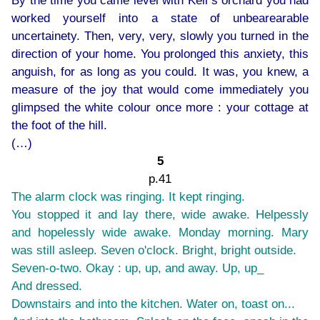
By the time you came level with Keir's orchard you had
worked yourself into a state of unbearearable
uncertainety. Then, very, very, slowly you turned in the
direction of your home. You prolonged this anxiety, this
anguish, for as long as you could. It was, you knew, a
measure of the joy that would come immediately you
glimpsed the white colour once more : your cottage at
the foot of the hill.
(…)
5
p.41
The alarm clock was ringing. It kept ringing.
You stopped it and lay there, wide awake. Helpessly
and hopelessly wide awake. Monday morning. Mary
was still asleep. Seven o'clock. Bright, bright outside.
Seven-o-two. Okay : up, up, and away. Up, up_
And dressed.
Downstairs and into the kitchen. Water on, toast on...