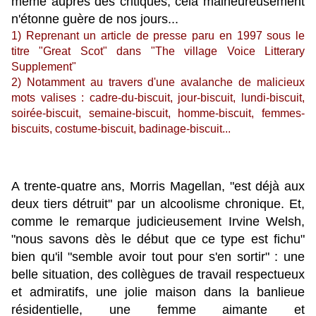
même auprès des critiques, cela malheureusement
n'étonne guère de nos jours...
1) Reprenant un article de presse paru en 1997 sous le
titre "Great Scot" dans "The village Voice Litterary
Supplement"
2) Notamment au travers d'une avalanche de malicieux
mots valises : cadre-du-biscuit, jour-biscuit, lundi-biscuit,
soirée-biscuit, semaine-biscuit, homme-biscuit, femmes-
biscuits, costume-biscuit, badinage-biscuit...
A trente-quatre ans, Morris Magellan, "est déjà aux
deux tiers détruit" par un alcoolisme chronique. Et,
comme le remarque judicieusement Irvine Welsh,
"nous savons dès le début que ce type est fichu"
bien qu'il "semble avoir tout pour s'en sortir" : une
belle situation, des collègues de travail respectueux
et admiratifs, une jolie maison dans la banlieue
résidentielle, une femme aimante et