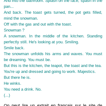
And into the bathroom. Splash on the face, spash in the
pan...
And back. The toast gets turned, the pot gets filled,
mind the snowman.
Off with the gas and out with the toast.
Snowman ?
A snowman. In the middle of the kitchen. Standing
perfectly still. He's looking at you. Smiling.
Smile back.
The snowman unfolds his arms and waves. You must
be dreaming. You must be.
But this is the kitchen, the teapot, the toast and the tea.
You're up and dressed and going to work. Majestics.
But there he is.
He winks.
You need a drink. No.
(...)
On peut lire un extrait en français sur le site de