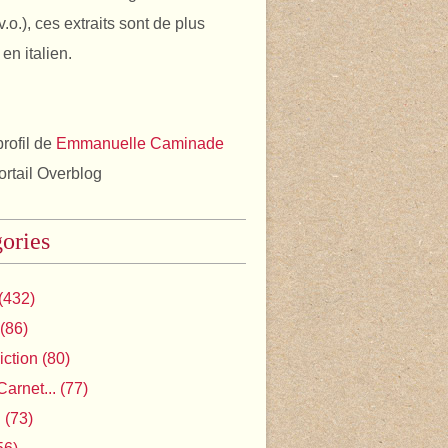
v.o.), ces extraits sont de plus
en italien.
profil de
Emmanuelle Caminade
portail Overblog
ories
(432)
(86)
iction
(80)
Carnet...
(77)
l
(73)