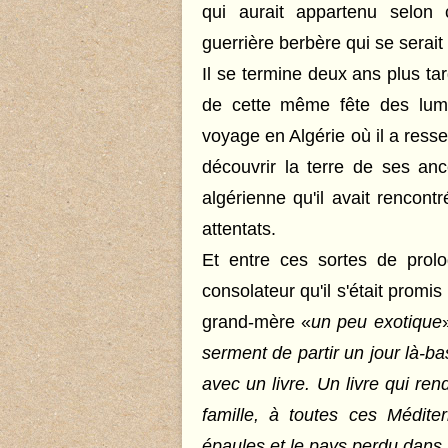
qui aurait appartenu selon 
guerrière berbère qui se serait
Il se termine deux ans plus t
de cette même fête des lumi
voyage en Algérie où il a resse
découvrir la terre de ses an
algérienne qu'il avait rencon
attentats.
Et entre ces sortes de prol
consolateur qu'il s'était promis
grand-mère «
un peu exotique
serment de partir un jour là-bas
avec un livre. Un livre qui ren
famille, à toutes ces Médite
épaules et le pays perdu dans 