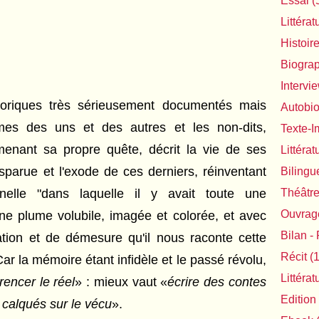
Essai
(
Littérat
Histoir
Biogra
Intervi
storiques très sérieusement documentés mais
Autobi
asmes des uns et des autres et les non-dits,
Texte-
menant sa propre quête, décrit la vie de ses
Littéra
sparue et l'exode de ces derniers, réinventant
Bilingu
rnelle "dans laquelle il y avait toute une
Théâtr
Ouvrage
ne plume volubile, imagée et colorée, et avec
Bilan - 
tion et de démesure qu'il nous raconte cette
Récit
(1
 Car la mémoire étant infidèle et le passé révolu,
Littéra
rencer le réel
» : mieux vaut «
écrire des contes
Edition
 calqués sur le vécu
».