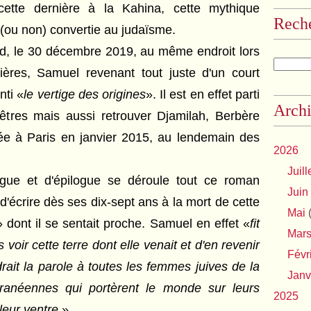
cette dernière à la Kahina, cette mythique
Rech
 (ou non) convertie au judaïsme.
ard, le 30 décembre 2019, au même endroit lors
ères, Samuel revenant tout juste d'un court
nti «
le vertige des origines
». Il est en effet parti
Archi
cêtres mais aussi retrouver Djamilah, Berbère
trée à Paris en janvier 2015, au lendemain des
2026
Juill
ogue et d'épilogue se déroule tout ce roman
Juin
 d'écrire dès ses dix-sept ans à la mort de cette
Mai
(
» dont il se sentait proche. Samuel en effet «
fit
Mar
 voir cette terre dont elle venait et d'en revenir
Févr
drait la parole à toutes les femmes juives de la
Janv
rranéennes qui portèrent le monde sur leurs
2025
leur ventre.
»