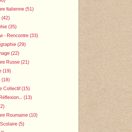
56)
ure Italienne
(51)
e
(42)
phie
(35)
ew - Rencontre
(33)
ographie
(29)
Image
(22)
ture Russe
(21)
e
(19)
e
(18)
 Collectif
(15)
Réflexion...
(13)
2)
ture Roumaine
(10)
 Scolaire
(5)