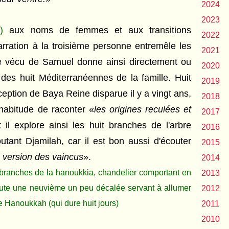
2024
2023
)
aux noms de femmes et aux transitions
2022
arration à la troisième personne entremêle les
2021
 le vécu de Samuel donne ainsi directement ou
2020
des huit Méditerranéennes de la famille. Huit
2019
eption de Baya Reine disparue il y a vingt ans,
2018
'habitude de raconter «
les origines reculées et
2017
t il explore ainsi les huit branches de l'arbre
2016
utant Djamilah, car il est bon aussi d'écouter
2015
 la version des vaincus
».
2014
 branches de la
hanoukkia, chandelier comportant en
2013
oute une neuvième un peu décalée servant à allumer
2012
de Hanoukkah (qui dure huit jours)
2011
2010