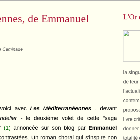
ennes, de Emmanuel
L'Or 
e Caminade
la sing
de leur 
l'actual
contemp
voici avec
Les Méditerranéennes
-
devant
propose
ndelier
- le deuxième volet de cette "saga
livre cr
o"
(1)
annoncée sur son blog par
Emmanuel
donner 
 contrastées. Un roman choral qui
s'inspire non
totalit