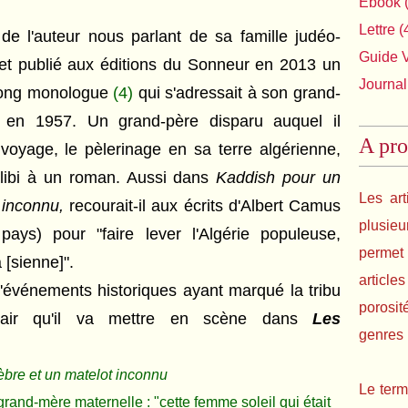
Ebook
(
Lettre
(
 de l'auteur nous parlant de sa famille judéo-
Guide 
ffet publié aux éditions du Sonneur en 2013 un
Journal
 long monologue
(4)
qui s'adressait à son grand-
é en 1957. Un grand-père disparu auquel il
A pro
 voyage, le pèlerinage en sa terre algérienne,
alibi à un roman. Aussi dans
Kaddish pour un
Les art
t inconnu,
recourait-il aux écrits d'Albert Camus
plusie
 pays) pour "
faire lever l'Algérie populeuse,
permet 
 [sienne]"
.
article
d'événements historiques ayant marqué la tribu
porosit
air qu'il va mettre en scène dans
Les
genres l
èbre et un matelot inconnu
Le term
 grand-mère maternelle :
"cette femme soleil qui était