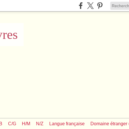
vres
/B
C/G
H/M
N/Z
Langue française
Domaine étranger (