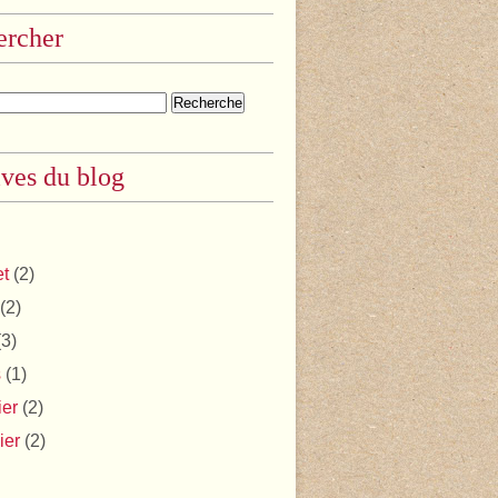
ercher
ves du blog
et
(2)
(2)
3)
s
(1)
ier
(2)
ier
(2)