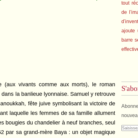
tout ré
de l'im
d'inven
ajoute 
barre s
effectiv
le (aux vivants comme aux morts), le roman
S'abo
dans la banlieue lyonnaise. Samuel y retrouve
anoukkah, fête juive symbolisant la victoire de
Abonnez
rant laquelle les femmes de sa famille allument
nouveau
 les bougies du chandelier à neuf branches
, seul
962 par sa grand-mère Baya : un objet magique