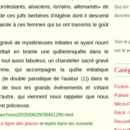
protestants, alsaciens, lorrains, allemands
» de
(lus en 
e de ces juifs berbères d'Algérie dont il descend
donnés 
arole à ces femmes qui lui ont transmis le goût
Voir le 
 gravé de mystérieuses initiales et ayant nourri
sur le 
ettait en branle une quête/enquête dans le
t tout aussi fabuleux, un chandelier sacré gravé
Catég
mme, qui accompagne la quête initiatique
 (le double parodique de l'auteur
(2)
)
dans le
Fiction
 de tous les grands événements et s'étant
Poésie
l'autre, qui viennent nous rappeler que nous
Micro-F
st précieuse.
Récit - 
archives/2020/06/29/38401290.html
Recuei
La ligne des glaces
et repris dans les suivants