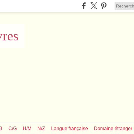
vres
/B
C/G
H/M
N/Z
Langue française
Domaine étranger (