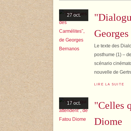
"Dialogu
27 oct.
Georges
Le texte des Dial
posthume (1) – de
scénario cinématog
nouvelle de Gertru
LIRE LA SUITE
"Celles 
17 oct.
Diome