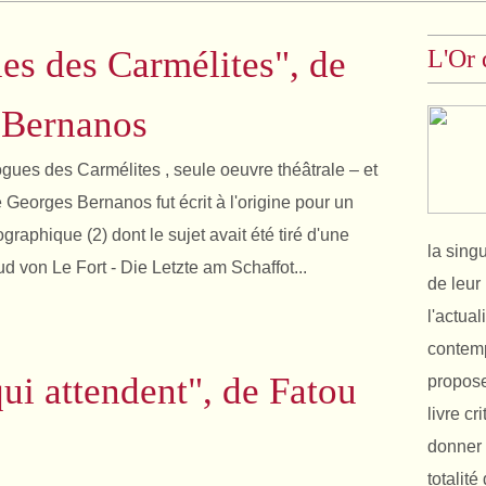
es des Carmélites", de
L'Or 
 Bernanos
ogues des Carmélites , seule oeuvre théâtrale – et
 Georges Bernanos fut écrit à l'origine pour un
raphique (2) dont le sujet avait été tiré d'une
la sing
d von Le Fort - Die Letzte am Schaffot...
de leur 
l'actual
contemp
qui attendent", de Fatou
propose
livre cr
donner 
totalit