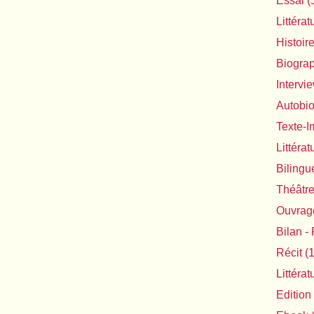
Essai
(
Littérat
Histoir
Biogra
Intervi
Autobi
Texte-
Littéra
Bilingu
Théâtr
Ouvrage
Bilan - 
Récit
(1
Littéra
Edition