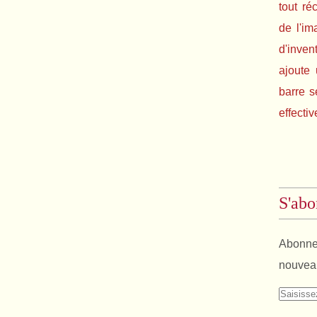
tout ré
de l'im
d'inven
ajoute 
barre s
effectiv
S'abo
Abonnez
nouveau