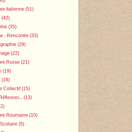
56)
ure Italienne
(51)
e
(42)
phie
(35)
ew - Rencontre
(33)
ographie
(29)
Image
(22)
ture Russe
(21)
e
(19)
e
(18)
 Collectif
(15)
Réflexion...
(13)
2)
ture Roumaine
(10)
 Scolaire
(5)