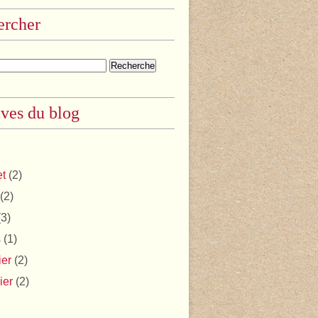
ercher
ves du blog
et
(2)
(2)
3)
s
(1)
ier
(2)
ier
(2)