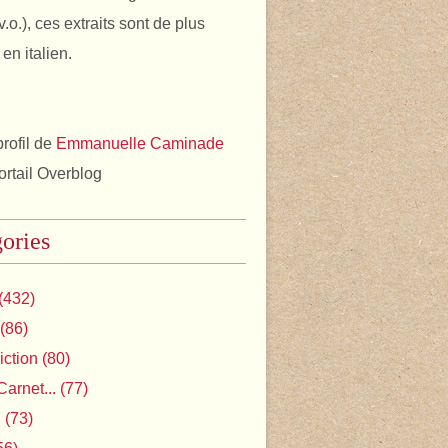
v.o.), ces extraits sont de plus
en italien.
profil de
Emmanuelle Caminade
portail Overblog
ories
(432)
(86)
iction
(80)
Carnet...
(77)
l
(73)