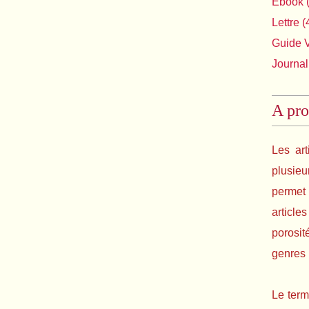
Ebook
(
Lettre
(
Guide 
Journal
A pro
Les art
plusie
permet 
article
porosit
genres l
Le term