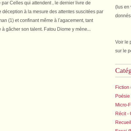
 par Celles qui attendent , le dernier livre de
(lus en 
déception à la mesure des attentes suscitées par
donnés 
an (1) et confinant même à l'agacement, tant
ie à gâcher son talent. Fatou Diome y mène...
Voir le 
sur le 
Catég
Fiction
Poésie
Micro-F
Récit - 
Recuei