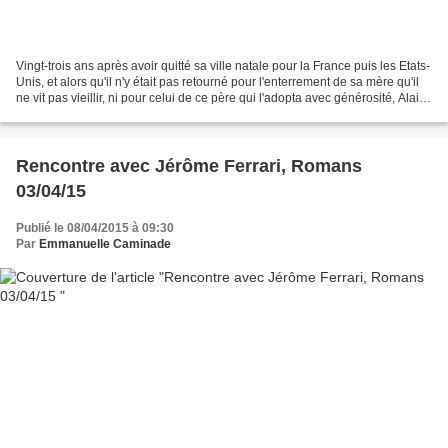
Vingt-trois ans après avoir quitté sa ville natale pour la France puis les Etats-
Unis, et alors qu'il n'y était pas retourné pour l'enterrement de sa mère qu'il
ne vit pas vieillir, ni pour celui de ce père qui l'adopta avec générosité, Alain
Mabanckou...
Rencontre avec Jérôme Ferrari, Romans
03/04/15
Publié le 08/04/2015 à 09:30
Par
Emmanuelle Caminade