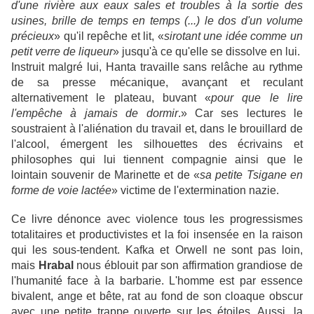
d'une rivière aux eaux sales et troubles à la sortie des
usines, brille de temps en temps (...) le dos d'un volume
précieux
» qu'il repêche et lit, «
sirotant une idée comme un
petit verre de liqueur
» jusqu'à ce qu'elle se dissolve en lui.
Instruit malgré lui, Hanta travaille sans relâche au rythme
de sa presse mécanique, avançant et reculant
alternativement le plateau, buvant «
pour que le lire
l'empêche à jamais de dormir
.» Car ses lectures le
soustraient à l'aliénation du travail et, dans le brouillard de
l'alcool, émergent les silhouettes des écrivains et
philosophes qui lui tiennent compagnie ainsi que le
lointain souvenir de Marinette et de «
sa petite Tsigane en
forme de voie lactée
» victime de l'extermination nazie.
Ce livre dénonce avec violence tous les progressismes
totalitaires et productivistes et la foi insensée en la raison
qui les sous-tendent. Kafka et Orwell ne sont pas loin,
mais
Hrabal
nous éblouit par son affirmation grandiose de
l'humanité face à la barbarie. L'homme est par essence
bivalent, ange et bête, rat au fond de son cloaque obscur
avec une petite trappe ouverte sur les étoiles. Aussi, la