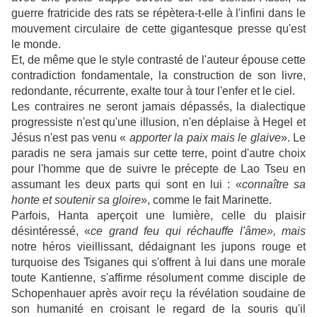
guerre fratricide des rats se répètera-t-elle à l'infini dans le
mouvement circulaire de cette gigantesque presse qu'est
le monde.
Et, de même que le style contrasté de l'auteur épouse cette
contradiction fondamentale, la construction de son livre,
redondante, récurrente, exalte tour à tour l'enfer et le ciel.
Les contraires ne seront jamais dépassés, la dialectique
progressiste n'est qu'une illusion, n'en déplaise à Hegel et
Jésus n'est pas venu «
apporter la paix mais le glaive
». Le
paradis ne sera jamais sur cette terre, point d'autre choix
pour l'homme que de suivre le précepte de Lao Tseu en
assumant les deux parts qui sont en lui : «
connaître sa
honte et soutenir sa gloire
», comme le fait Marinette.
Parfois, Hanta aperçoit une lumière, celle du plaisir
désintéressé, «
ce grand feu qui réchauffe l'âme
», mais
notre héros vieillissant, dédaignant les jupons rouge et
turquoise des Tsiganes qui s'offrent à lui dans une morale
toute Kantienne, s'affirme résolument comme disciple de
Schopenhauer après avoir reçu la révélation soudaine de
son humanité en croisant le regard de la souris qu'il