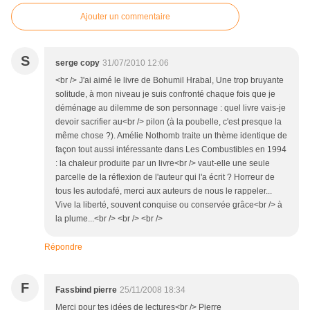
Ajouter un commentaire
S
serge copy
31/07/2010 12:06
<br /> J'ai aimé le livre de Bohumil Hrabal, Une trop bruyante
solitude, à mon niveau je suis confronté chaque fois que je
déménage au dilemme de son personnage : quel livre vais-je
devoir sacrifier au<br /> pilon (à la poubelle, c'est presque la
même chose ?). Amélie Nothomb traite un thème identique de
façon tout aussi intéressante dans Les Combustibles en 1994
: la chaleur produite par un livre<br /> vaut-elle une seule
parcelle de la réflexion de l'auteur qui l'a écrit ? Horreur de
tous les autodafé, merci aux auteurs de nous le rappeler...
Vive la liberté, souvent conquise ou conservée grâce<br /> à
la plume...<br /> <br /> <br />
Répondre
F
Fassbind pierre
25/11/2008 18:34
Merci pour tes idées de lectures<br /> Pierre