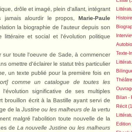
Essai
(
ique, drôle et imagé, plein d'allant, intégrant
Littérat
ns jamais alourdir le propos,
Marie-Paule
Histoir
ation la biographie de l'auteur depuis son
Biogra
Intervi
littéraire et social et l'évolution politique
Autobi
Texte-
ur sur toute l'oeuvre de Sade, à commencer
Littéra
 omettre d'éclairer le statut très particulier
Bilingu
me
, un texte publié pour la première fois en
Théâtr
tort] comme un catalogue de toutes les
Ouvrage
 l'évolution significative de ses multiples
Bilan - 
t brouillon écrit à la Bastille ayant servi de
Récit
(1
age de la
Justine ou les malheurs de la vertu
Littéra
nt malgré l'abolition toute nouvelle de la
Edition
ages de
La nouvelle Justine ou les malheurs