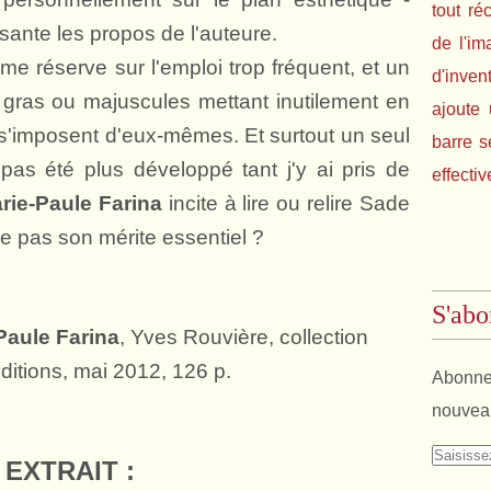
tout ré
sante les propos de l'auteure.
de l'im
me réserve sur l'emploi trop fréquent, et un
d'inven
 gras ou majuscules mettant inutilement en
ajoute 
s'imposent d'eux-mêmes. Et surtout un seul
barre s
 pas été plus développé tant j'y ai pris de
effectiv
rie-Paule Farina
incite à lire ou relire Sade
ce pas son mérite essentiel ?
S'abo
Paule Farina
, Yves Rouvière, collection
ditions, mai 2012, 126 p.
Abonnez
nouveau
EXTRAIT :