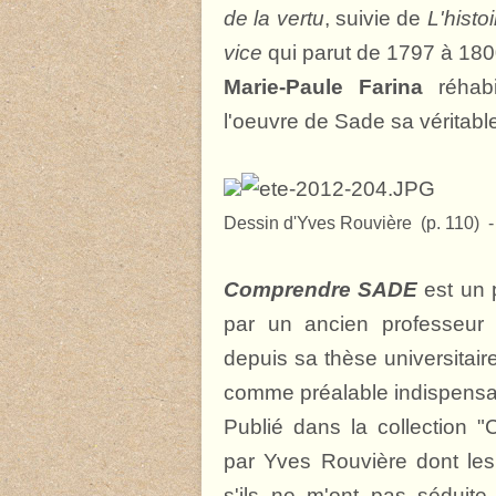
de la vertu
, suivie de
L'histo
vice
qui parut de 1797 à 180
Marie-Paule Farina
réhabi
l'oeuvre de Sade sa véritable 
Dessin d'Yves Rouvière (p. 110) -
Comprendre SADE
est un p
par un ancien professeur 
depuis sa thèse universitai
comme préalable indispensab
Publié dans la collection "C
par Yves Rouvière dont les
s'ils ne m'ont pas séduite