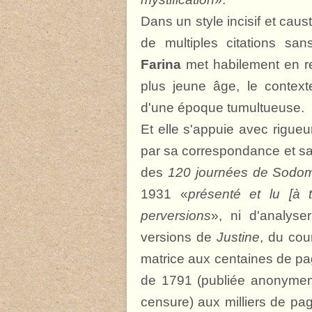
Dans un style incisif et caust
de multiples citations sa
Farina
met habilement en rel
plus jeune âge, le contexte 
d'une époque tumultueuse.
Et elle s'appuie avec rigue
par sa correspondance et sans
des
120 journées de Sodo
1931 «
présenté et lu [à 
perversions
», ni d'analyser
versions de
Justine
, du cour
matrice aux centaines de p
de 1791 (publiée anonymeme
censure) aux milliers de p