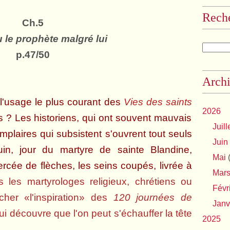
Rech
Ch.5
 le prophète malgré lui
p.47/50
Archi
 l'usage le plus courant des
Vies des saints
2026
s ? Les historiens, qui ont souvent mauvais
Juill
emplaires qui subsistent s'ouvrent tout seuls
Juin
n, jour du martyre de sainte Blandine,
Mai
(
rcée de flèches, les seins coupés, livrée à
Mar
s les martyrologes religieux, chrétiens ou
Févr
her «l'inspiration» des
120 journées de
Janv
qui découvre que l'on peut s'échauffer la tête
2025