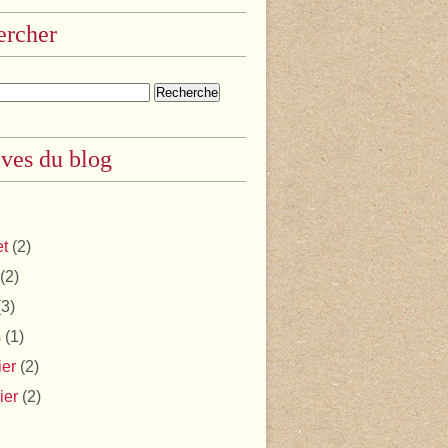
ercher
ves du blog
et
(2)
(2)
3)
s
(1)
ier
(2)
ier
(2)