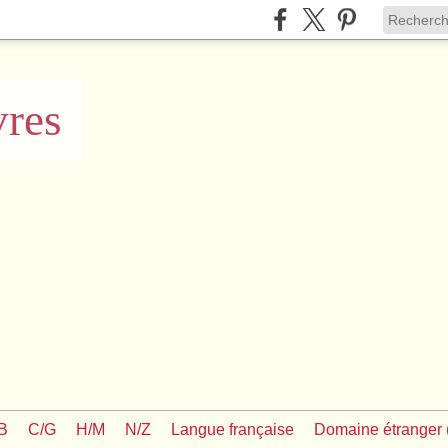
vres
/B
C/G
H/M
N/Z
Langue française
Domaine étranger (