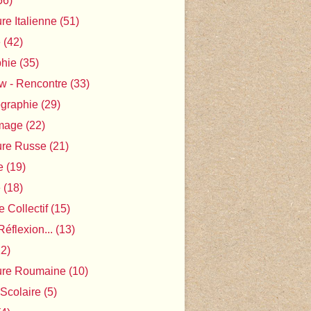
56)
ure Italienne
(51)
e
(42)
phie
(35)
ew - Rencontre
(33)
ographie
(29)
Image
(22)
ture Russe
(21)
e
(19)
e
(18)
 Collectif
(15)
Réflexion...
(13)
2)
ture Roumaine
(10)
 Scolaire
(5)