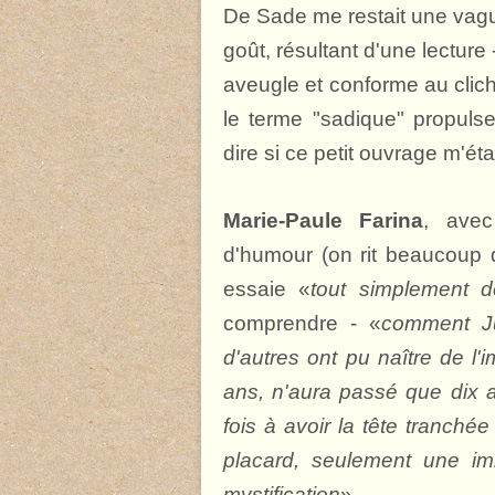
De Sade me restait une vagu
goût, résultant d'une lecture 
aveugle et conforme au clic
le terme "sadique" propulse
dire si ce petit ouvrage m'étai
Marie-Paule Farina
, avec
d'humour (on rit beaucoup da
essaie «
tout simplement 
comprendre - «
comment Ju
d'autres ont pu naître de l
ans, n'aura passé que dix a
fois à avoir la tête tranché
placard, seulement une im
mystification
».