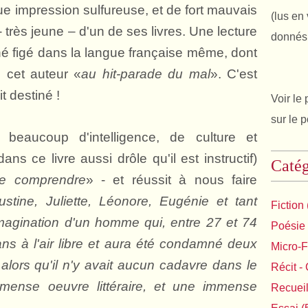
e impression sulfureuse, et de fort mauvais
(lus en 
- très jeune – d'un de ses livres. Une lecture
donnés 
hé figé dans la langue française même, dont
 cet auteur «
au hit-parade du mal
». C'est
t destiné !
Voir le 
sur le 
 beaucoup d'intelligence, de culture et
ns ce livre aussi drôle qu'il est instructif)
Catég
de comprendre
» - et réussit à nous faire
stine, Juliette, Léonore, Eugénie et tant
Fiction
'imagination d'un homme qui, entre 27 et 74
Poésie
ns à l'air libre et aura été condamné deux
Micro-F
e alors qu'il n'y avait aucun cadavre dans le
Récit - 
mense oeuvre littéraire, et une immense
Recuei