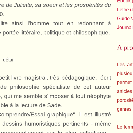
Ebook
(
ire de Juliette, sa soeur et les prospérités du
Lettre
(
0.
Guide 
lite ainsi l'homme tout en redonnant à
Journal
portée littéraire, politique et philosophique.
A pro
 détail
Les art
plusie
etit livre magistral, très pédagogique, écrit
permet 
de philosophie spécialiste de cet auteur
article
re, qui me semble s'imposer à tout néophyte
porosit
le à la lecture de Sade.
genres l
omprendre/Essai graphique", il est illustré
 dessins humoristiques pertinents - même
Le term
 personnellement sur le plan esthétique -