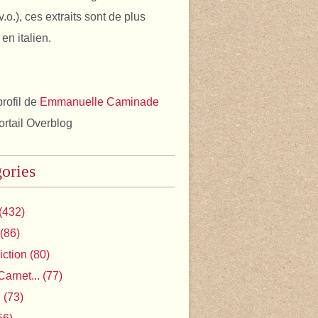
v.o.), ces extraits sont de plus
en italien.
profil de
Emmanuelle Caminade
portail Overblog
ories
(432)
(86)
iction
(80)
Carnet...
(77)
l
(73)