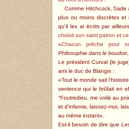
Comme Hitchcock, Sade aime
plus ou moins discrètes et
qu'il les ai écrits par ailleur
choisit son saint patron et ce 
«
Chacun prêche pour so
Philosophie dans le boudoir
Le président Curval (le jug
ami le duc de Blangis :
«Tout le monde sait l'histoire
sentence qui le brûlait en eff
"Foutredieu, me voilà au poi
et d'infamie, laissez-moi, lais
au même instant
».
Est-il besoin de dire que
Le