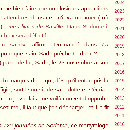
2024
 bien faire une ou plusieurs apparitions
2023
 inattendues dans ce qu'il va nommer ( où
2022
s) :
mes livres de Bastille
. Dans Sodome il
2021
choix sera définitif.
2020
n saint
»
, affirme Dolmancé dans
La
2019
, pour quel saint Sade prêche-t-il donc ?
2018
e) parle de lui, Sade, le 23 novembre à son
2017
2016
 du marquis de ... qui, dès qu'il eut appris la
2015
igie, sortit son vit de sa culotte et s'écria :
2014
nt où je voulais, me voilà couvert d'opprobe
2013
sez-moi, il faut que j'en décharge!" et il le fit
2012
2011
2010
s 120 journées de Sodome
, ce martyrologe