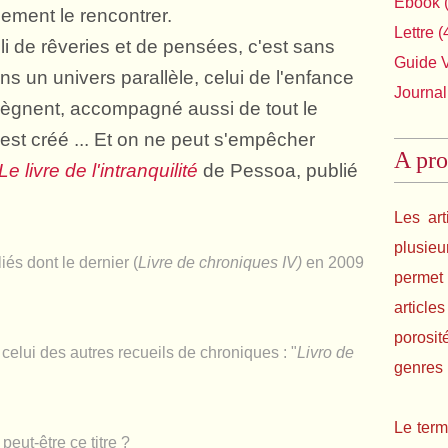
Ebook
(
lement le rencontrer.
Lettre
(
lli de rêveries et de pensées, c'est sans
Guide 
ans un univers parallèle, celui de l'enfance
Journal
règnent, accompagné aussi de tout le
est créé ... Et on ne peut s'empêcher
A pro
Le
livre de l'intranquilité
de Pessoa, publié
Les art
plusie
iés dont le dernier (
Livre de chroniques IV)
en 2009
permet 
article
porosit
 celui des autres recueils de chroniques : "
Livro de
genres l
Le term
peut-être ce titre ?