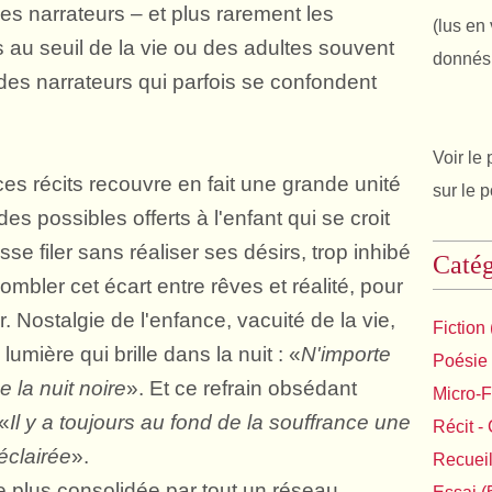
les narrateurs – et plus rarement les
(lus en 
s au seuil de la vie ou des adultes souvent
donnés 
 des narrateurs qui parfois se confondent
Voir le 
es récits recouvre en fait une grande unité
sur le 
es possibles offerts à l'enfant qui se croit
sse filer sans réaliser ses désirs, trop inhibé
Catég
mbler cet écart entre rêves et réalité, pour
 Nostalgie de l'enfance, vacuité de la vie,
Fiction
lumière qui brille dans la nuit : «
N'importe
Poésie
 la nuit noire
»
. Et ce refrain obsédant
Micro-F
 «
Il y a toujours au fond de la souffrance une
Récit - 
éclairée
».
Recuei
e plus consolidée par tout un réseau