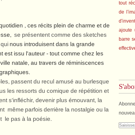
tout ré
de l'im
d'inven
 quotidien , ces récits plein de charme et de
ajoute 
resse,
se présentent comme des sketches
barre s
 qui
nous introduisent dans la grande
effectiv
t est issu l'auteur - tout comme chez les
ville natale, au travers de réminiscences
graphiques.
ôles, passent du recul amusé au burlesque
S'abo
ous les ressorts du comique de répétition et
t s'infléchir, devenir plus émouvant, la
Abonnez
çant même
parfois
derrière la nostalgie ou la
nouveau
t le pas à la poésie.