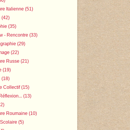
56)
ure Italienne
(51)
e
(42)
phie
(35)
ew - Rencontre
(33)
ographie
(29)
Image
(22)
ture Russe
(21)
e
(19)
e
(18)
 Collectif
(15)
Réflexion...
(13)
2)
ture Roumaine
(10)
 Scolaire
(5)