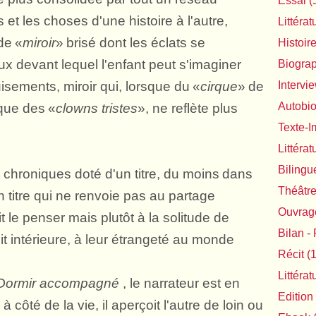
Essai
(
 et les choses d'une histoire à l'autre,
Littérat
 de
«
miroir
»
brisé dont les éclats se
Histoir
eux devant lequel l'enfant peut s'imaginer
Biogra
isements, miroir qui, lorsque du
«
cirque
»
de
Intervi
Autobi
 que des
«
clowns tristes
»
, ne reflète plus
Texte-
Littéra
Bilingu
e chroniques doté d'un titre
, du moins
dans
Théâtr
n titre qui ne renvoie pas au partage
Ouvrage
e penser mais plutôt à la solitude de
Bilan - 
t intérieure, à leur étrangeté au monde
Récit
(1
Littéra
Dormir accompagné
, le narrateur est en
Edition
 côté de la vie, il aperçoit l'autre de loin ou