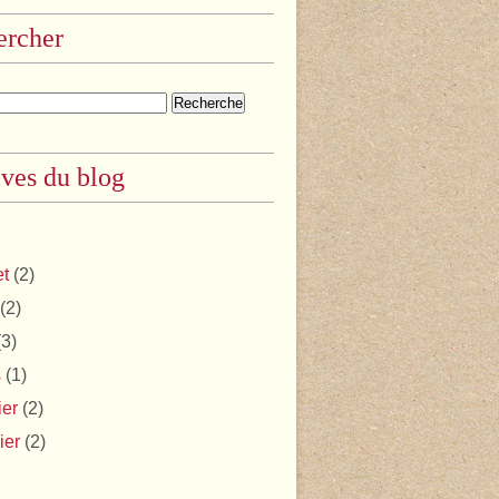
ercher
ves du blog
et
(2)
(2)
3)
s
(1)
ier
(2)
ier
(2)