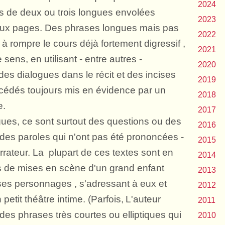
2024
es de deux ou trois longues envolées
2023
deux pages. Des phrases longues mais pas
2022
 à rompre le cours déjà fortement digressif ,
2021
 sens, en utilisant - entre autres -
2020
 des dialogues dans le récit et des incises
2019
cédés toujours mis en évidence par un
2018
e.
2017
gues, ce sont surtout des questions ou des
2016
es paroles qui n'ont pas été prononcées -
2015
rrateur. La plupart de ces textes sont en
2014
s de mises en scène d'un grand enfant
2013
de ses personnages , s'adressant à eux et
2012
petit théâtre intime. (Parfois,
L'auteur
2011
es phrases très courtes ou elliptiques qui
2010