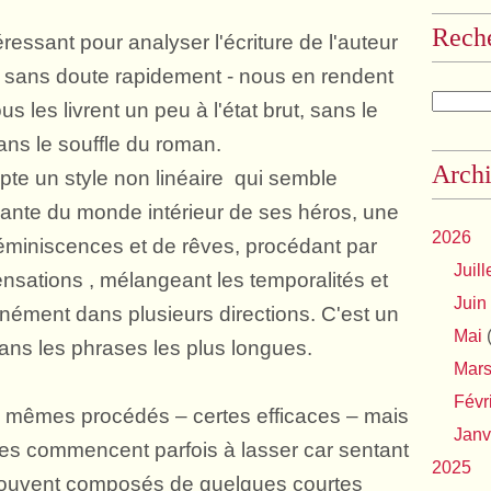
Rech
ressant pour analyser l'écriture de l'auteur
ts sans doute rapidement - nous en rendent
us les livrent un peu à l'état brut, sans le
sans le souffle du roman.
Archi
te un style non linéaire qui semble
nnante du monde intérieur de ses héros, une
2026
miniscences et de rêves, procédant par
Juill
ensations , mélangeant les temporalités et
Juin
anément dans plusieurs directions. C'est un
Mai
(
ans les phrases les plus longues.
Mar
Févr
x mêmes procédés – certes efficaces – mais
Janv
tes commencent parfois à lasser car sentant
2025
 souvent composés de quelques courtes