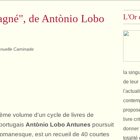
gné", de Antònio Lobo
L'Or 
nuelle Caminade
la sing
de leur 
l'actual
contemp
propose
ième volume d'un cycle de livres de
livre cr
 portugais
Antònio Lobo Antunes
poursuit
donner 
romanesque, est un recueil de 40 courtes
totalit