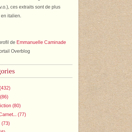
v.o.), ces extraits sont de plus
en italien.
profil de
Emmanuelle Caminade
portail Overblog
ories
(432)
(86)
iction
(80)
Carnet...
(77)
l
(73)