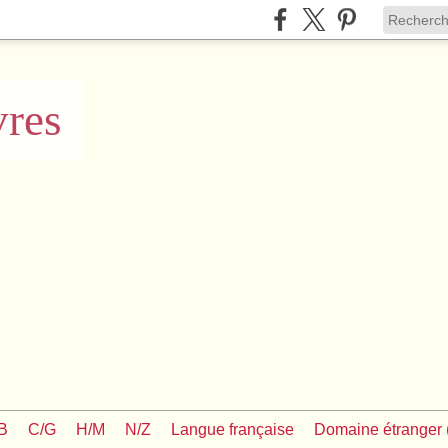
vres
/B
C/G
H/M
N/Z
Langue française
Domaine étranger (