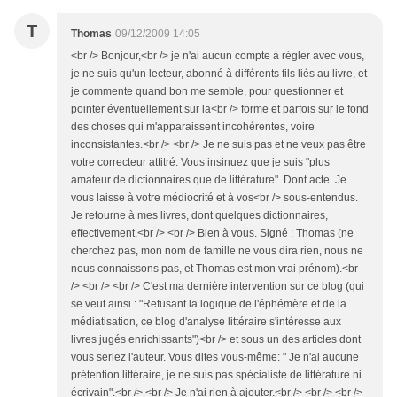
T
Thomas
09/12/2009 14:05
<br /> Bonjour,<br /> je n'ai aucun compte à régler avec vous,
je ne suis qu'un lecteur, abonné à différents fils liés au livre, et
je commente quand bon me semble, pour questionner et
pointer éventuellement sur la<br /> forme et parfois sur le fond
des choses qui m'apparaissent incohérentes, voire
inconsistantes.<br /> <br /> Je ne suis pas et ne veux pas être
votre correcteur attitré. Vous insinuez que je suis "plus
amateur de dictionnaires que de littérature". Dont acte. Je
vous laisse à votre médiocrité et à vos<br /> sous-entendus.
Je retourne à mes livres, dont quelques dictionnaires,
effectivement.<br /> <br /> Bien à vous. Signé : Thomas (ne
cherchez pas, mon nom de famille ne vous dira rien, nous ne
nous connaissons pas, et Thomas est mon vrai prénom).<br
/> <br /> <br /> C'est ma dernière intervention sur ce blog (qui
se veut ainsi : "Refusant la logique de l'éphémère et de la
médiatisation, ce blog d'analyse littéraire s'intéresse aux
livres jugés enrichissants")<br /> et sous un des articles dont
vous seriez l'auteur. Vous dites vous-même: " Je n'ai aucune
prétention littéraire, je ne suis pas spécialiste de littérature ni
écrivain".<br /> <br /> Je n'ai rien à ajouter.<br /> <br /> <br />