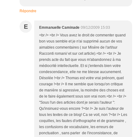
Répondre
E
Emmanuelle Caminade
09/12/2009 15:03
<br /> <br /> Vous avez le droit de commenter quand
bon vous semble et je n'ai supprimé aucun de vos
aimables commentaires ( sur Misère de l'art/sur
Racconti romani/ et sur cet article).<br /> <br /> Je
prends acte du fait que vous m'abandonnez à ma
médiocrité intellectuelle. Et si j'entends bien votre
condescendance, elle ne me blesse aucunement.
Désolée !<br /> Thomas est votre vrai prénom, quel
courage !<br /> Il me semble que lorsqu'on critique
de manière si agressive, la moindre des choses est
de le faire également sous son vrai nom.<br /> <br />
"Sous l'un des articles dont je serais l'auteur ":
Qu'insinuez-vous encore ?<br /> Je suis l'auteur de
tous les textes de ce blog! Ca se voit, non ?<br /> Les
coquilles, les fautes d'orthographe et de grammaire ,
les confusions de vocabulaire, les erreurs de
ponctuation , sans parler de l'inconsistance, de