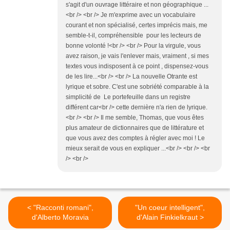
s'agit d'un ouvrage littéraire et non géographique ...
<br /> <br /> Je m'exprime avec un vocabulaire
courant et non spécialisé, certes imprécis mais, me
semble-t-il, compréhensible pour les lecteurs de
bonne volonté !<br /> <br /> Pour la virgule, vous
avez raison, je vais l'enlever mais, vraiment , si mes
textes vous indisposent à ce point , dispensez-vous
de les lire...<br /> <br /> La nouvelle Otrante est
lyrique et sobre. C'est une sobriété comparable à la
simplicité de Le portefeuille dans un registre
différent car<br /> cette dernière n'a rien de lyrique.
<br /> <br /> Il me semble, Thomas, que vous êtes
plus amateur de dictionnaires que de littérature et
que vous avez des comptes à régler avec moi ! Le
mieux serait de vous en expliquer ...<br /> <br /> <br
/> <br />
< "Racconti romani",
"Un coeur intelligent",
d'Alberto Moravia
d'Alain Finkielkraut >