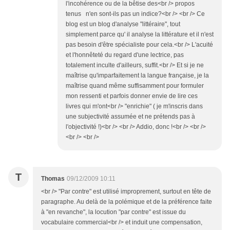
l'incohérence ou de la bêtise des<br /> propos
tenus n'en sont-ils pas un indice?<br /> <br /> Ce
blog est un blog d'analyse "littéraire", tout
simplement parce qu' il analyse la littérature et il n'est
pas besoin d'être spécialiste pour cela.<br /> L'acuité
et l'honnêteté du regard d'une lectrice, pas
totalement inculte d'ailleurs, suffit.<br /> Et si je ne
maîtrise qu'imparfaitement la langue française, je la
maîtrise quand même suffisamment pour formuler
mon ressenti et parfois donner envie de lire ces
livres qui m'ont<br /> "enrichie" ( je m'inscris dans
une subjectivité assumée et ne prétends pas à
l'objectivité !)<br /> <br /> Addio, donc !<br /> <br />
<br /> <br />
T
Thomas
09/12/2009 10:11
<br /> "Par contre" est utilisé improprement, surtout en tête de
paragraphe. Au delà de la polémique et de la préférence faite
à "en revanche", la locution "par contre" est issue du
vocabulaire commercial<br /> et induit une compensation,