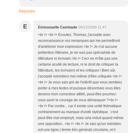
Répondre
E
Emmanuelle Caminade
09/12/2009 11:47
<br /> <br /> Ecoutez, Thomas, j'accepte avec
reconnaissance vos remarques qui me permettront
d'améliorer mon expression.<br /> Je n'ai aucune
prétention littéraire, je ne suis pas spécialiste de
littérature ni écrivain.<br /> Ceci ne m'ôte pas une
certaine acuité de lecture, ni le droit de critiquer la
littérature, les écrivains et les critiques ! Bien sûr,
j'accepte volontiers moi-même d'être critiquée.<br />
<br /> Je vous sais gré de l'intérêt que vous semblez
porter à mes textes et puisque désormais vous êtes
devenu mon correcteur attitré, peut-être pourriez-
vous avoir le courage de vous démasquer ?<br />
<br /> Par contre... car il existe une unité thématique
contrairement au manque d'unité stylistique : c'est
peut-être mal employé, mais cela induit quand même
une opposition...<br /> <br /> Je sais qu'un méridien
est une ligne ( terme très général) circulaire, et il