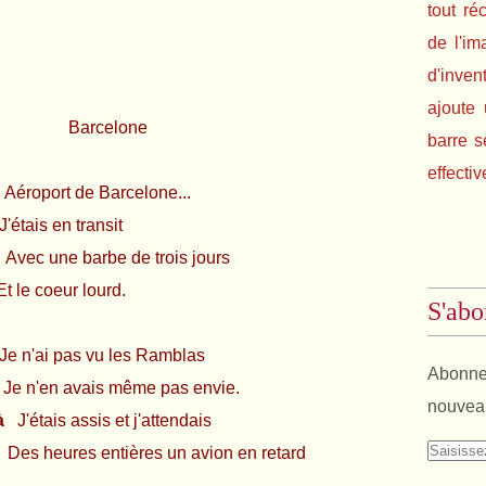
tout ré
de l'im
d'inven
ajoute 
elone
barre s
effectiv
ort de Barcelone...
 en transit
 une barbe de trois jours
eur lourd.
S'abo
i pas vu les Ramblas
Abonnez
 avais même pas envie.
nouveau
tà
J'étais assis et j'attendais
s heures entières un avion en retard