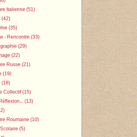
56)
ure Italienne
(51)
e
(42)
phie
(35)
ew - Rencontre
(33)
ographie
(29)
Image
(22)
ture Russe
(21)
e
(19)
e
(18)
 Collectif
(15)
Réflexion...
(13)
2)
ture Roumaine
(10)
 Scolaire
(5)