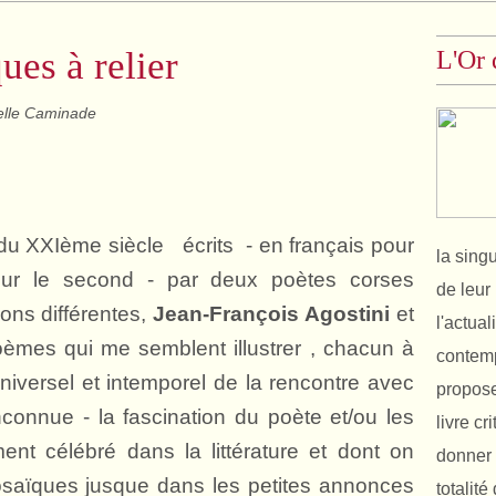
ues à relier
L'Or 
lle Caminade
du XXIème siècle écrits - en français pour
la sing
our le second - par deux poètes corses
de leur 
ons différentes,
Jean-François Agostini
et
l'actual
èmes qui me semblent illustrer , chacun à
contemp
niversel et intemporel de la rencontre avec
propose
connue - la fascination du poète et/ou les
livre cr
ment célébré dans la littérature et dont on
donner 
osaïques jusque dans les petites annonces
totalit