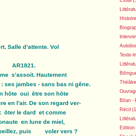
Essai
(
Littérat
Histoir
Biogra
Intervi
Autobi
t. Salle d’attente. Vol
Texte-
Littéra
AR1821.
Bilingu
 s’assoit. Hautement
Théâtr
 jambes - sans bas ni gêne.
Ouvrage
hôte oui être son hôte
Bilan - 
 l’air. De son regard ver-
Récit
(1
 ôter le dard et comme
Littéra
naute en lune de miel,
Edition
llez, puis voler vers ?