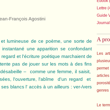
Ebook
(
Lettre
(
Guide 
-François Agostini
Journal
A pro
e et lumineuse de ce poème, une sorte de
 instantané une apparition se confondant
Les art
regard et l'écriture poétique marchaient de
plusie
tente pas de jouer sur les mots à des fins
permet 
 – désabeille – comme une femme, il saisit,
article
sées, l'ouverture, l'abîme d'un regard et
porosit
s blancs l' accès à un ailleurs : ver-/vers
genres l
Le term