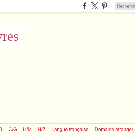
vres
/B
C/G
H/M
N/Z
Langue française
Domaine étranger (