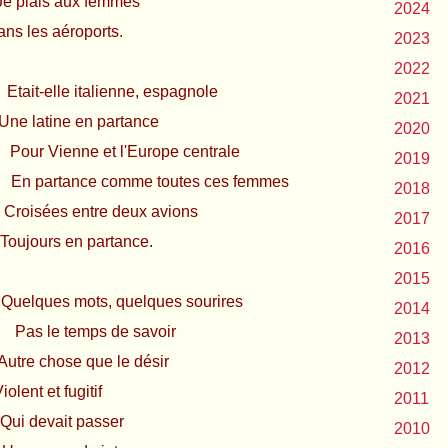
s aux femmes
2024
aéroports.
2023
2022
t-elle italienne, espagnole
2021
tine en partance
2020
r Vienne et l'Europe centrale
2019
i
En partance comme toutes ces femmes
2018
es entre deux avions
2017
 en partance.
2016
2015
ues mots, quelques sourires
2014
as le temps de savoir
2013
ose que le désir
2012
et fugitif
2011
ait passer
2010