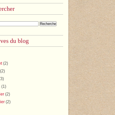
ercher
ves du blog
et
(2)
(2)
3)
s
(1)
ier
(2)
ier
(2)