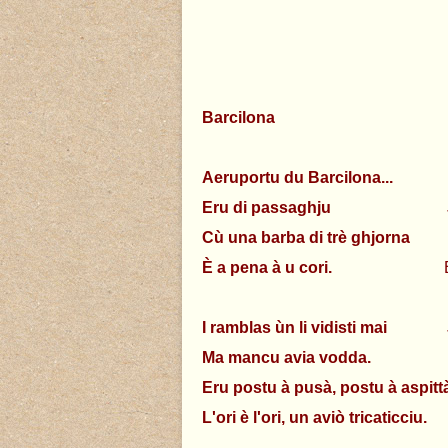
Barcilona
Barc
Aeruportu du Barcilona...
Aérop
Eru di passaghju
J'étais
Cù una barba di trè ghjorna
Avec
È a pena à u cori.
Et le co
I ramblas ùn li vidisti mai
Je n'a
Ma mancu avia vodda.
Je n'en
Eru postu à pusà, postu à aspit
L'ori è l'ori, un aviò tricaticciu.
De