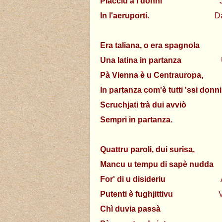
Piacciu à i donni
Je plai
In l'aeruporti.
Dans les 
Era taliana, o era spagnola
Etai
Una latina in partanza
Une la
Pà Vienna è u Centrauropa,
Pou
In partanza com'è tutti 'ssi donn
Scruchjati trà dui avviò
Croisé
Sempri in partanza.
Toujours
Quattru paroli, dui surisa,
Quelq
Mancu u tempu di sapè nudda
P
For' di u disideriu
Autre ch
Putenti è fughjittivu
Violent 
Chì duvia passà
Qui dev