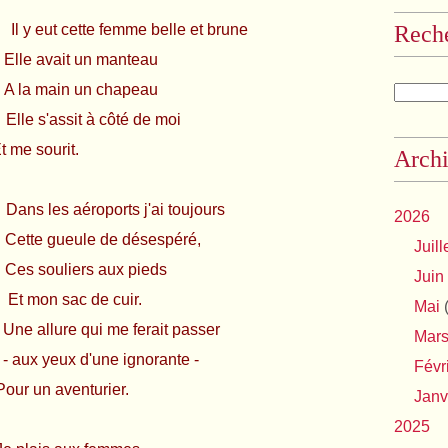
 y eut cette femme belle et brune
Rech
avait un manteau
main un chapeau
s'assit à côté de moi
ourit.
Archi
 les aéroports j'ai toujours
2026
e gueule de désespéré,
Juill
souliers aux pieds
Juin
n sac de cuir.
Mai
(
allure qui me ferait passer
Mar
eux d'une ignorante -
Févr
aventurier.
Janv
2025