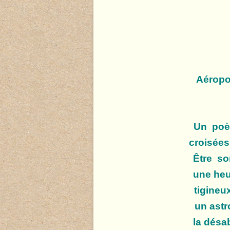
Aéropor
Un poème
croisées : ses
Être son 
une heure en
tigineux
un astro
la désabei