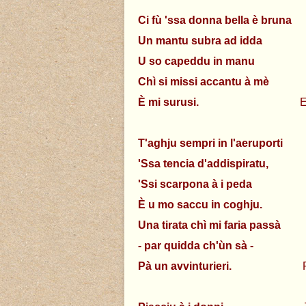
Ci fù 'ssa donna bella è bruna
Il
Un mantu subra ad idda
Elle 
U so capeddu in manu
A la 
Chì si missi accantu à mè
Elle 
È mi surusi.
Et me s
T'aghju sempri in l'aeruporti
Dans
'Ssa tencia d'addispiratu,
Cett
'Ssi scarpona à i peda
Ces 
È u mo saccu in coghju.
Et mo
Una tirata chì mi faria passà
Une 
- par quidda ch'ùn sà -
- aux y
Pà un avvinturieri.
Pour un 