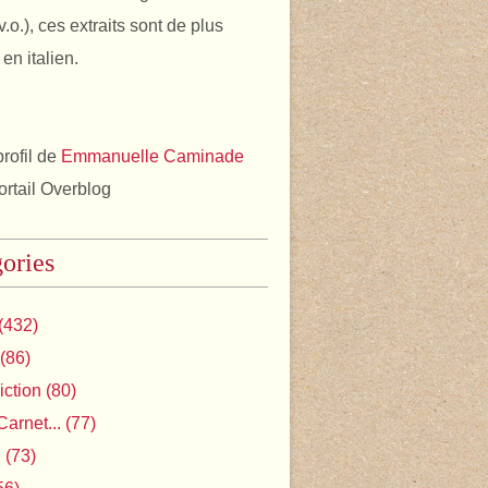
v.o.), ces extraits sont de plus
en italien.
profil de
Emmanuelle Caminade
portail Overblog
ories
(432)
(86)
iction
(80)
Carnet...
(77)
l
(73)