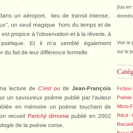
(lus en 
dans un aéroport, lieu de transit intense,
donnés 
eux", un seuil magique hors du temps et de
e est propice à l'observation et à la rêverie, à
té poétique. Et il m'a semblé également
Voir le 
sur le 
 du fait de leur différence formelle.
Catég
s ma lecture de
C'est ou
de
Jean-François
Fiction
sur un savoureux poème publié par l'auteur
Poésie
mblée en mémoire un poème touchant de
Micro-F
on recueil
Parichji dimonia
publié en 2002
Récit - 
Recuei
ologie de la poésie corse.