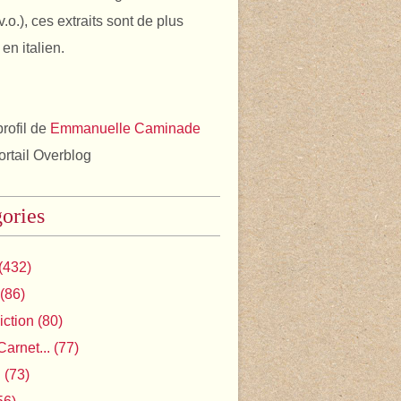
v.o.), ces extraits sont de plus
en italien.
profil de
Emmanuelle Caminade
portail Overblog
ories
(432)
(86)
iction
(80)
Carnet...
(77)
l
(73)