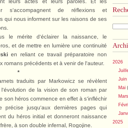
nt leurs actes et leurs paroles. Et les
Rech
ur s'accompagnent de réflexions et
tes qui nous informent sur les raisons de ses
ons.
s le mérite d'éclairer la naissance, le
Archi
os, et de mettre en lumière une continuité
ski
en reliant ce travail préparatoire non
2026
 romans précédents et à venir de l'auteur.
Juill
*
Juin
nets traduits par Markowicz se révèlent
Mai
(
nt l'évolution de la vision de son roman par
Mar
de son héros commence en effet à s'infléchir
Févr
 précise jusqu'aux dernières pages qui
Janv
nt du héros initial et donneront naissance
2025
rère, à son double infernal, Rogojine.