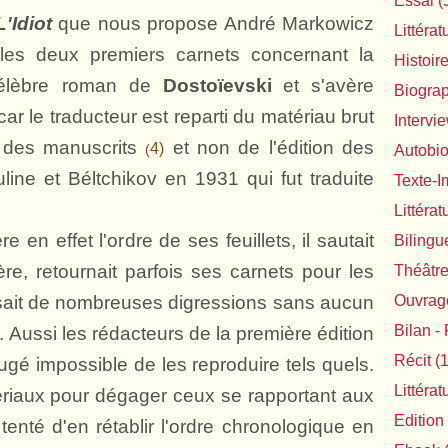
Essai
(
L'Idiot
que nous propose André Markowicz
Littérat
es deux premiers carnets concernant la
Histoir
célèbre roman de
Dostoïevski
et s'avère
Biogra
car le traducteur est reparti du matériau brut
Intervi
e des manuscrits
et non de l'édition des
4)
(
Autobi
ine et Béltchikov en 1931 qui fut traduite
Texte-
Littéra
e en effet l'ordre de ses feuillets, il sautait
Bilingu
re, retournait parfois ses carnets pour les
Théâtr
risait de nombreuses digressions sans aucun
Ouvrage
Bilan - 
. Aussi les rédacteurs de la première édition
Récit
(1
jugé impossible de les reproduire tels quels.
Littéra
tériaux pour dégager ceux se rapportant aux
Edition
tenté d'en rétablir l'ordre chronologique en