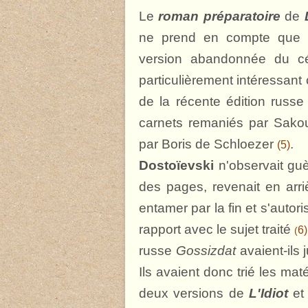
Le
roman préparatoire
de
ne prend en compte que l
version abandonnée du 
particulièrement intéressant 
de la récente édition russ
carnets remaniés par Sakoul
par Boris de Schloezer
.
(5)
Dostoïevski
n'observait guèr
des pages, revenait en arriè
entamer par la fin et s'auto
rapport avec le sujet traité
6)
(
russe
Gossizdat
avaient-ils 
Ils avaient donc trié les ma
deux versions de
L'Idiot
et 