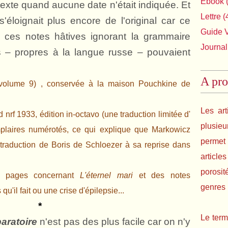
Ebook
(
texte quand aucune date n'était indiquée. Et
Lettre
(
'éloignait plus encore de l'original car ce
Guide 
ois ces notes hâtives ignorant la grammaire
Journal
es – propres à la langue russe – pouvaient
A pro
volume 9) , conservée à la maison Pouchkine de
Les art
 nrf 1933, édition in-octavo (une traduction limitée d'
plusie
mplaires numérotés, ce qui explique que Markowicz
permet 
a traduction de Boris de Schloezer à sa reprise dans
article
porosit
rs pages concernant
L'éternel mari
et des notes
genres l
'il fait ou une crise d'épilepsie...
*
Le term
aratoire
n'est pas des plus facile car on n'y