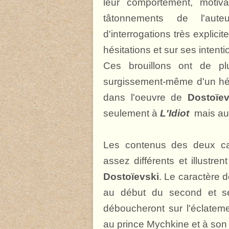
leur comportement, motiva
tâtonnements de l'aute
d'interrogations très explici
hésitations et sur ses intenti
Ces brouillons ont de plu
surgissement-même d'un hér
dans l'oeuvre de
Dostoïev
seulement à
L'Idiot
mais aux
Les contenus des deux car
assez différents et illustre
Dostoïevski
. Le caractère 
au début du second et se
déboucheront sur l'éclateme
au prince Mychkine et à son f