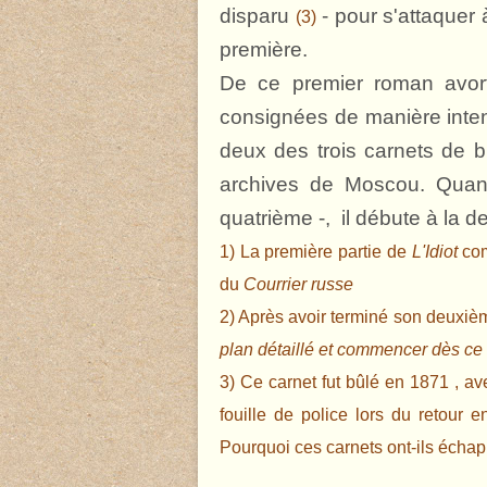
disparu
- pour s'attaquer 
(3)
première.
De ce premier roman avor
consignées de manière int
deux des trois carnets de b
archives de Moscou. Quant 
quatrième -, il débute à la d
1) La première partie de
L'Idiot
com
du
Courrier russe
2) Après avoir terminé son deuxièm
plan détaillé et commencer dès ce 
3) Ce carnet fut bûlé en 1871 , av
fouille de police lors du retour
Pourquoi ces carnets ont-ils échapp