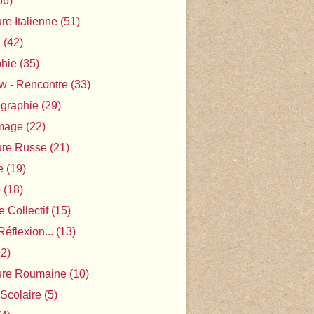
56)
ure Italienne
(51)
e
(42)
phie
(35)
ew - Rencontre
(33)
ographie
(29)
Image
(22)
ture Russe
(21)
e
(19)
e
(18)
 Collectif
(15)
Réflexion...
(13)
2)
ture Roumaine
(10)
 Scolaire
(5)