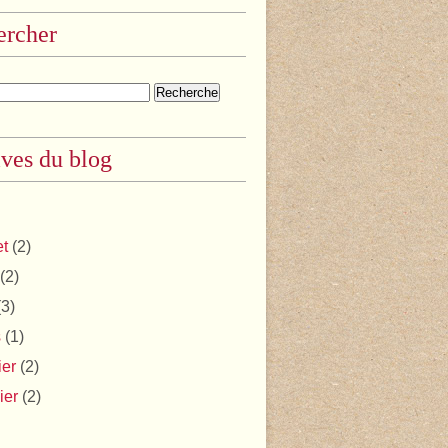
ercher
ves du blog
et
(2)
(2)
3)
s
(1)
ier
(2)
ier
(2)