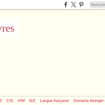
vres
/B
C/G
H/M
N/Z
Langue française
Domaine étranger (