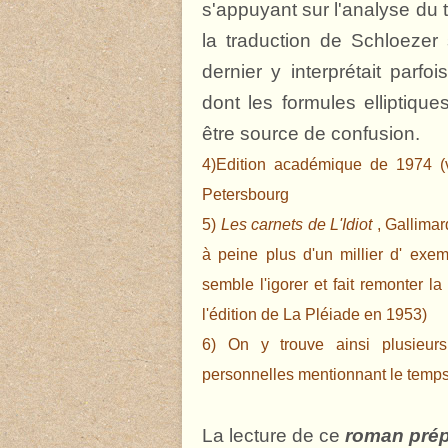
s'appuyant sur l'analyse du 
la traduction de Schloezer s
dernier y interprétait parf
dont les formules elliptiqu
être source de confusion.
4)Edition académique de 1974 (
Petersbourg
5)
Les carnets de L'Idiot
, Gallimard
à peine plus d'un millier d' exe
semble l'igorer et fait remonter l
l'édition de La Pléiade en 1953)
6) On y trouve ainsi plusieu
personnelles mentionnant le temps qu
La lecture de ce
roman prép