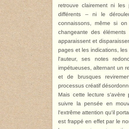
retrouve clairement ni l
différents – ni le dérou
connaissons, même si on 
changeante des éléments 
apparaissent et disparaissen
pages et les indications, l
l'auteur, ses notes redon
impétueuses, alternant un r
et de brusques revireme
processus créatif désordonné
Mais cette lecture s'avère
suivre la pensée en mouv
l'extrême attention qu'il po
est frappé en effet par le 