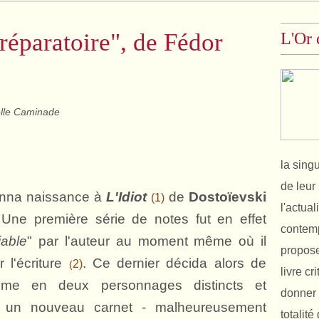
réparatoire", de Fédor
L'Or 
lle Caminade
la sing
de leur 
donna naissance à
L'Idiot
de
Dostoïevski
(1)
l'actual
. Une première série de notes fut en effet
contemp
able
" par l'auteur au moment même où il
propose
 l'écriture
. Ce dernier décida alors de
2)
(
livre cr
me en deux personnages distincts et
donner 
un nouveau carnet - malheureusement
totalit