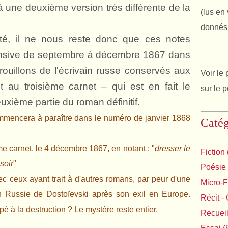
à une deuxième version très différente de la
(lus en 
donnés 
té, il ne nous reste donc que ces notes
ensive de septembre à décembre 1867 dans
rouillons de l'écrivain russe conservés aux
Voir le 
au troisième carnet – qui est en fait le
sur le 
euxième partie du roman définitif.
mencera à paraître dans le numéro de janvier 1868
Catég
e carnet, le 4 décembre 1867, en notant : "
dresser le
Fiction
soir
"
Poésie
ec ceux ayant trait à d'autres romans, par peur d'une
Micro-F
 en Russie de Dostoïevski après son exil en Europe.
Récit - 
é à la destruction ? Le mystère reste entier.
Recuei