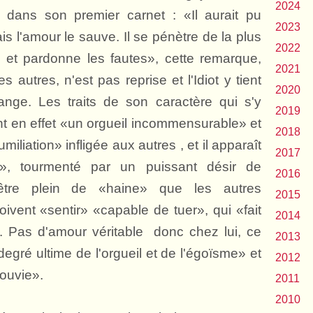
2024
 dans son premier carnet : «Il aurait pu
2023
is l'amour le sauve. Il se pénètre de la plus
2022
et pardonne les fautes», cette remarque,
2021
s autres, n'est pas reprise et l'Idiot y tient
2020
nge. Les traits de son caractère qui s'y
2019
nt en effet «un orgueil incommensurable» et
2018
miliation» infligée aux autres , et il apparaît
2017
l», tourmenté par un puissant désir de
2016
tre plein de «haine» que les autres
2015
doivent «sentir» «capable de tuer», qui «fait
2014
ne. Pas d'amour véritable donc chez lui, ce
2013
degré ultime de l'orgueil et de l'égoïsme» et
2012
souvie».
2011
2010