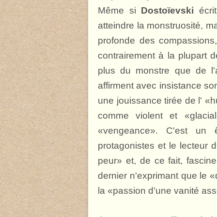
Même si
Dostoïevski
écrit
atteindre la monstruosité, ma
profonde des compassions, 
contrairement à la plupart de
plus du monstre que de l'a
affirment avec insistance so
une jouissance tirée de l' «hu
comme violent et «glacia
«vengeance». C'est un ê
protagonistes et le lecteur 
peur» et, de ce fait, fasci
dernier n'exprimant que le «
la «passion d'une vanité as