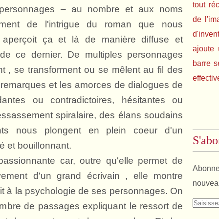
tout ré
es personnages – au nombre et aux noms
de l'im
lement de l'intrigue du roman que nous
d'inven
aperçoit ça et là de manière diffuse et
ajoute 
de ce dernier. De multiples personnages
barre s
t , se transforment ou se mêlent au fil des
effectiv
es remarques et les amorces de dialogues de
dantes ou contradictoires, hésitantes ou
essassement spiralaire, des élans soudains
nts nous plongent en plein coeur d'un
S'abo
 et bouillonnant.
 passionnante car, outre qu'elle permet de
Abonnez
ement d'un grand écrivain , elle montre
nouveau
rtait à la psychologie de ses personnages. On
nombre de passages expliquant le ressort de