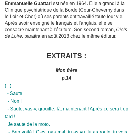
Emmanuelle Guattari
est née en 1964. Elle a grandi à la
Clinique psychiatrique de la Borde (Cour-Cheverny dans
le Loir-et-Cher) où ses parents ont travaillé toute leur vie.
Après avoir enseigné le français et l'anglais, elle se
consacre maintenant à l'écriture. Son second roman,
Ciels
de Loire,
paraîtra en août 2013 chez le même éditeur.
EXTRAITS :
Mon frère
p.14
(...)
- Saute !
- Non !
- Saute, vas-y, grouille, là, maintenant ! Après ce sera trop
tard !
Je saute de la moto.
- Ben voilà ! C'est pas mal, tu as vu, tu as roulé, tu vois,