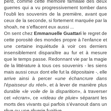
perd,
comme cette mémoire familiale des deux
guerres qui a vu progressivement tomber dans
l'oubli les souvenirs de la première, avant que
ceux de la seconde, si fortement marquée par la
shoah, ne s'effacent eux aussi ...
On sent chez
Emmanuelle Guattari
le regret de
cette porosité des mondes propre à l'enfance et
une certaine inquiétude à voir ces derniers
insensiblement disparaître au fur et à mesure
que le temps passe. Redonnant vie par la magie
de la littérature à tous ces souvenirs - les siens
mais aussi ceux dont elle fut la dépositaire -, elle
arrive ainsi à percer «
une échancrure dans
l'épaisseur du réel
», et à lever de manière plus
durable «
le voile de la disparition
», à traverser
cet «
écran
»
, ce «
rideau de pluie
» séparant les
morts des vivants qui parfois s'évanouit dans un
rêve ou une rêverie fugitive.