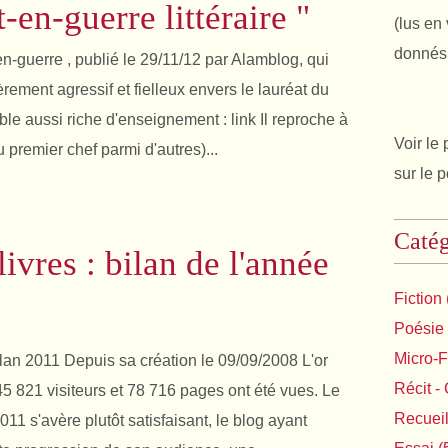
-en-guerre littéraire "
(lus en 
donnés 
-en-guerre , publié le 29/11/12 par Alamblog, qui
èrement agressif et fielleux envers le lauréat du
e aussi riche d'enseignement : link Il reproche à
Voir le 
 premier chef parmi d'autres)...
sur le 
Catég
livres : bilan de l'année
Fiction
Poésie
Micro-F
Bilan 2011 Depuis sa création le 09/09/2008 L'or
Récit - 
45 821 visiteurs et 78 716 pages ont été vues. Le
Recuei
011 s'avère plutôt satisfaisant, le blog ayant