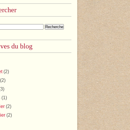
ercher
ves du blog
et
(2)
(2)
3)
s
(1)
ier
(2)
ier
(2)