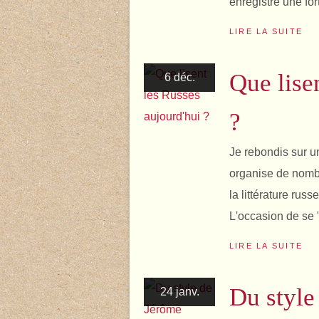
enregistré une fo
LIRE LA SUITE
Que lise
6 déc.
?
Je rebondis sur un
organise de nombr
la littérature rus
L'occasion de se 
LIRE LA SUITE
Du style
24 janv.