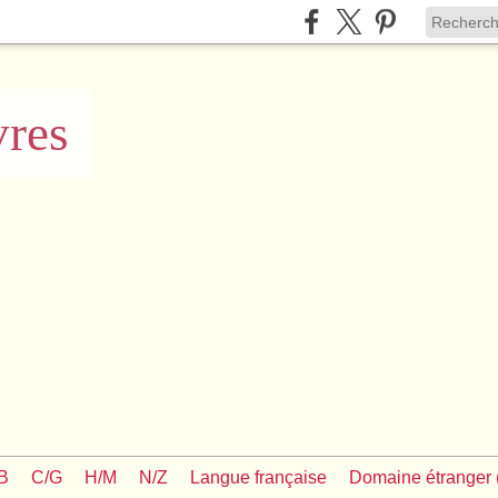
vres
/B
C/G
H/M
N/Z
Langue française
Domaine étranger (