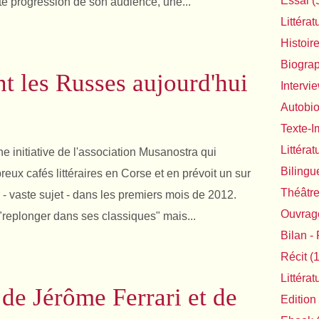
Essai
(
rte progression de son audience, une...
Littérat
Histoir
Biogra
nt les Russes aujourd'hui
Intervi
Autobi
Texte-
Littéra
e initiative de l'association Musanostra qui
Bilingu
eux cafés littéraires en Corse et en prévoit un sur
Théâtr
se - vaste sujet - dans les premiers mois de 2012.
Ouvrage
"replonger dans ses classiques" mais...
Bilan - 
Récit
(1
Littéra
 de Jérôme Ferrari et de
Edition