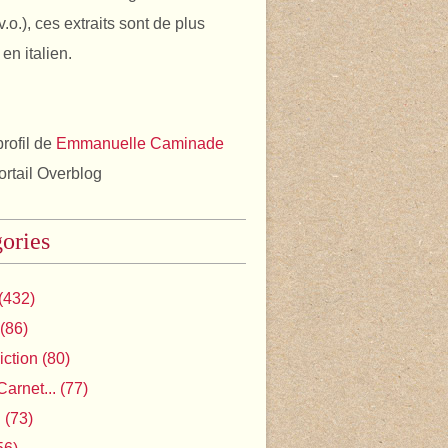
v.o.), ces extraits sont de plus
en italien.
profil de
Emmanuelle Caminade
portail Overblog
ories
(432)
(86)
iction
(80)
Carnet...
(77)
l
(73)