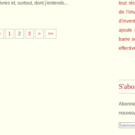
ivres et, surtout, dont j'entends...
tout ré
de l'im
d'inven
ajoute 
<
1
2
3
>
>>
barre s
effectiv
S'abo
Abonnez
nouveau