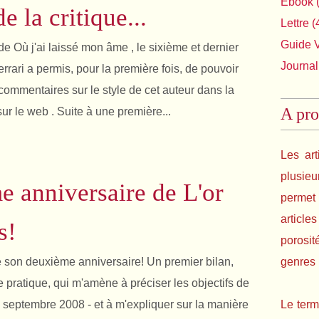
Ebook
(
de la critique...
Lettre
(
Guide 
e Où j'ai laissé mon âme , le sixième et dernier
Journal
rrari a permis, pour la première fois, de pouvoir
commentaires sur le style de cet auteur dans la
A pro
sur le web . Suite à une première...
Les art
plusie
 anniversaire de L'or
permet 
article
s!
porosit
te son deuxième anniversaire! Un premier bilan,
genres l
 pratique, qui m'amène à préciser les objectifs de
9 septembre 2008 - et à m'expliquer sur la manière
Le term