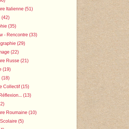
56)
ure Italienne
(51)
e
(42)
phie
(35)
ew - Rencontre
(33)
ographie
(29)
Image
(22)
ture Russe
(21)
e
(19)
e
(18)
 Collectif
(15)
Réflexion...
(13)
2)
ture Roumaine
(10)
 Scolaire
(5)