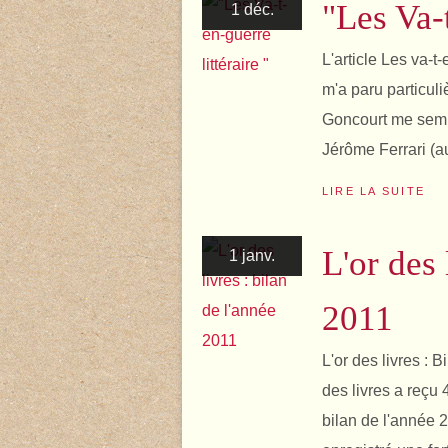
"Les Va-t
1 déc.
L'article Les va-t
m'a paru particuli
Goncourt me sembl
Jérôme Ferrari (au
LIRE LA SUITE
L'or des 
1 janv.
2011
L'or des livres : 
des livres a reçu 
bilan de l'année 2