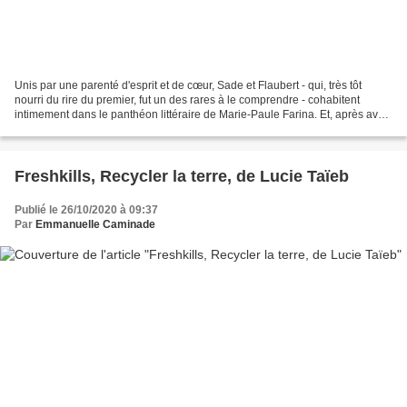
Unis par une parenté d'esprit et de cœur, Sade et Flaubert - qui, très tôt
nourri du rire du premier, fut un des rares à le comprendre - cohabitent
intimement dans le panthéon littéraire de Marie-Paule Farina. Et, après avoir
consacré trois essais au...
Freshkills, Recycler la terre, de Lucie Taïeb
Publié le 26/10/2020 à 09:37
Par
Emmanuelle Caminade