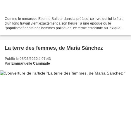
Comme le remarque Etienne Balibar dans la préface, ce livre qui fut le fruit
d'un long travail vient exactement à son heure : à une époque où le
"populisme" hante nos hommes politiques, ce terme emprunté au lexique
léniniste étant devenu selon l'auteur...
La terre des femmes, de María Sánchez
Publié le 08/03/2020 à 07:43
Par
Emmanuelle Caminade