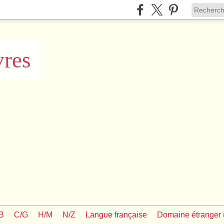
vres
/B
C/G
H/M
N/Z
Langue française
Domaine étranger (