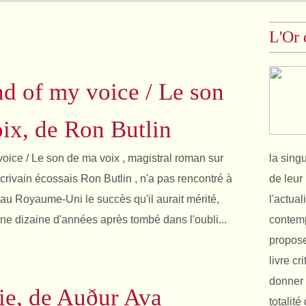
L'Or 
d of my voice / Le son
ix, de Ron Butlin
oice / Le son de ma voix , magistral roman sur
la sing
écrivain écossais Ron Butlin , n'a pas rencontré à
de leur 
 au Royaume-Uni le succès qu'il aurait mérité,
l'actual
 dizaine d'années après tombé dans l'oubli...
contemp
propose
livre cr
donner 
ie, de Auður Ava
totalit