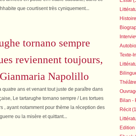
Essai
(
habite que courtisent très cyniquement...
Littérat
Histoir
Biogra
Intervi
rughe tornano sempre
Autobi
Texte-
tues reviennent toujours,
Littéra
Gianmaria Napolillo
Bilingu
Théâtr
y a quatre ans et venant tout juste de paraître dans
Ouvrage
çaise, Le tartarughe tornano sempre / Les tortues
Bilan - 
rs , ayant notamment pour thème la réception des
Récit
(1
guerre ou la misère et quittant...
Littéra
Edition