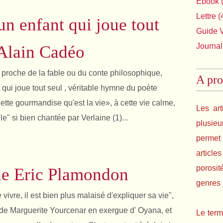
Ebook
(
Lettre
(
 enfant qui joue tout
Guide 
Journal
 Alain Cadéo
 proche de la fable ou du conte philosophique,
A pro
ui joue tout seul , véritable hymne du poète
ette gourmandise qu'est la vie», à cette vie calme,
Les art
le" si bien chantée par Verlaine (1)...
plusie
permet 
article
porosit
de Eric Plamondon
genres l
 de vivre, il est bien plus malaisé d'expliquer sa vie",
on de Marguerite Yourcenar en exergue d' Oyana, et
Le term