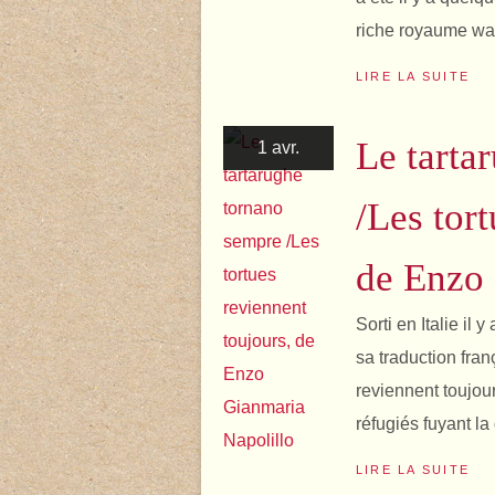
riche royaume wah
LIRE LA SUITE
Le tarta
1 avr.
/Les tor
de Enzo 
Sorti en Italie il 
sa traduction fran
reviennent toujou
réfugiés fuyant la 
LIRE LA SUITE