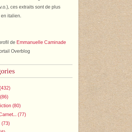
v.o.), ces extraits sont de plus
en italien.
profil de
Emmanuelle Caminade
portail Overblog
ories
(432)
(86)
iction
(80)
Carnet...
(77)
l
(73)