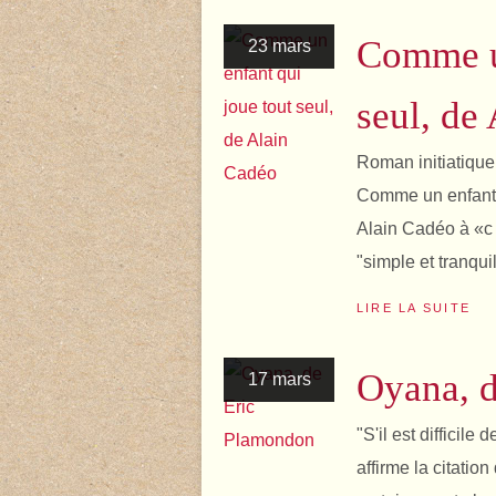
Comme un
23 mars
seul, de
Roman initiatique
Comme un enfant q
Alain Cadéo à «c 
"simple et tranquil
LIRE LA SUITE
Oyana, 
17 mars
"S'il est difficile
affirme la citati