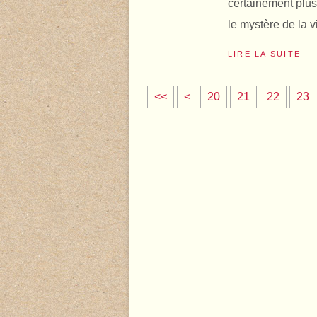
certainement plus 
le mystère de la v
LIRE LA SUITE
1
<<
<
20
21
22
23
0