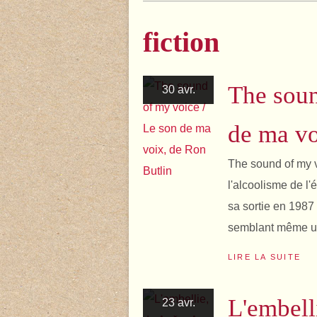
fiction
The soun
30 avr.
de ma vo
The sound of my v
l'alcoolisme de l'
sa sortie en 1987
semblant même une
LIRE LA SUITE
L'embell
23 avr.