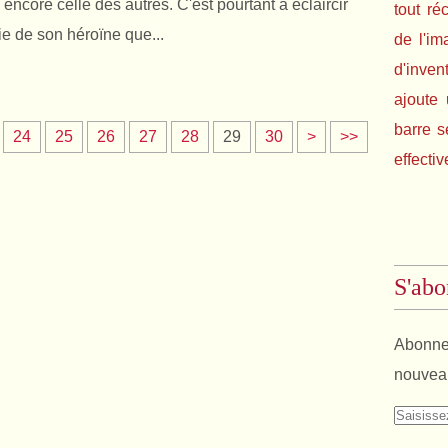
encore celle des autres. C'est pourtant à éclaircir
tout ré
ie de son héroïne que...
de l'im
d'inven
ajoute 
barre s
4
5
6
7
24
25
26
27
28
29
30
>
>>
effectiv
0
0
0
0
S'abo
Abonnez
nouveau