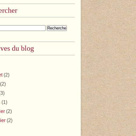
ercher
ves du blog
et
(2)
(2)
3)
s
(1)
ier
(2)
ier
(2)