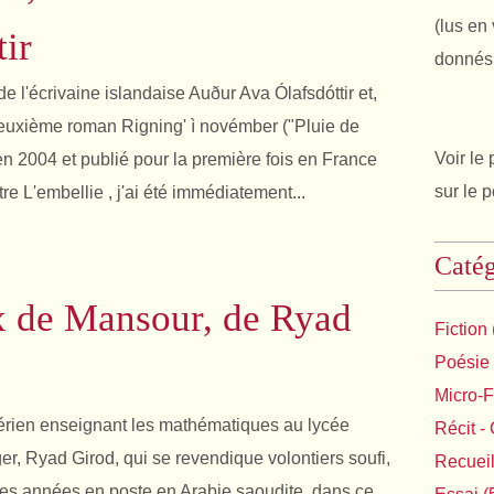
(lus en 
tir
donnés 
 de l'écrivaine islandaise Auður Ava Ólafsdóttir et,
euxième roman Rigning' ì novémber ("Pluie de
Voir le 
en 2004 et publié pour la première fois en France
sur le 
tre L'embellie , j'ai été immédiatement...
Catég
x de Mansour, de Ryad
Fiction
Poésie
Micro-F
érien enseignant les mathématiques au lycée
Récit - 
ger, Ryad Girod, qui se revendique volontiers soufi,
Recuei
ques années en poste en Arabie saoudite, dans ce