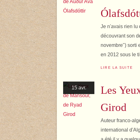
Ólafsdót
Je n'avais rien lu
découvrant son d
novembre") sorti 
en 2012 sous le ti
LIRE LA SUITE
Les Yeu
15 avr.
Girod
Auteur franco-alg
international d'Al
a été il y a quel