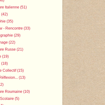
56)
ure Italienne
(51)
e
(42)
phie
(35)
ew - Rencontre
(33)
ographie
(29)
Image
(22)
ture Russe
(21)
e
(19)
e
(18)
 Collectif
(15)
Réflexion...
(13)
2)
ture Roumaine
(10)
 Scolaire
(5)