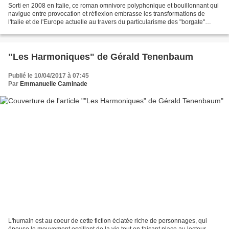
Sorti en 2008 en Italie, ce roman omnivore polyphonique et bouillonnant qui
navigue entre provocation et réflexion embrasse les transformations de
l'Italie et de l'Europe actuelle au travers du particularisme des "borgate"
romaines, ces bourgades que...
"Les Harmoniques" de Gérald Tenenbaum
Publié le 10/04/2017 à 07:45
Par
Emmanuelle Caminade
L'humain est au coeur de cette fiction éclatée riche de personnages, qui
épouse le mouvement oscillant de la vie tout en faisant place au lecteur,