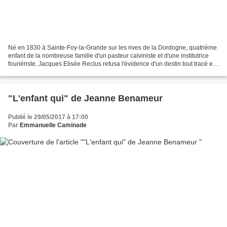
Né en 1830 à Sainte-Foy-la-Grande sur les rives de la Dordogne, quatrième
enfant de la nombreuse famille d'un pasteur calviniste et d'une institutrice
fouriériste, Jacques Elisée Reclus refusa l'évidence d'un destin tout tracé en
devenant géographe au...
"L'enfant qui" de Jeanne Benameur
Publié le 29/05/2017 à 17:00
Par
Emmanuelle Caminade