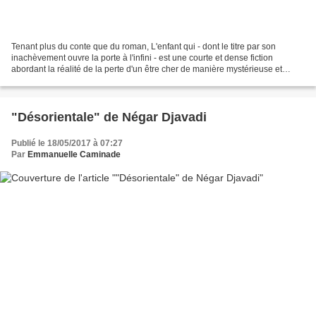
Tenant plus du conte que du roman, L'enfant qui - dont le titre par son
inachèvement ouvre la porte à l'infini - est une courte et dense fiction
abordant la réalité de la perte d'un être cher de manière mystérieuse et
onirique dans une écriture concise...
"Désorientale" de Négar Djavadi
Publié le 18/05/2017 à 07:27
Par
Emmanuelle Caminade