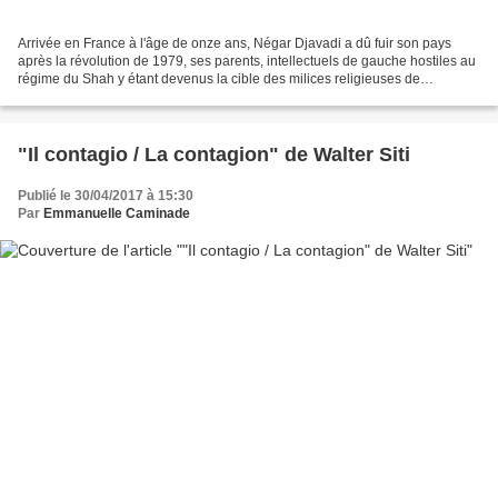
Arrivée en France à l'âge de onze ans, Négar Djavadi a dû fuir son pays
après la révolution de 1979, ses parents, intellectuels de gauche hostiles au
régime du Shah y étant devenus la cible des milices religieuses de
Khomeini. Et l'héroïne de son roman...
"Il contagio / La contagion" de Walter Siti
Publié le 30/04/2017 à 15:30
Par
Emmanuelle Caminade