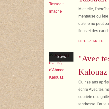
Michelle, l'héroïn
menteuse ou être é
qu'elle ne peut pa
flous et des cauc
LIRE LA SUITE
"Avec te
5 avr.
Kalouaz
Quinze ans après
écrire Avec tes m
sobriété et digni
tendresse, l'auteu