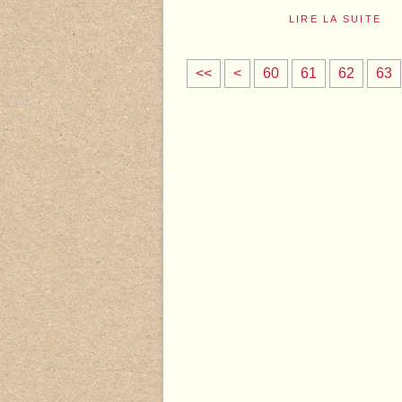
LIRE LA SUITE
1
2
3
4
5
<<
<
60
61
62
63
0
0
0
0
0