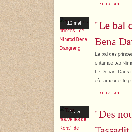
LIRE LA SUITE
"Le bal 
12 mai
Bena Da
Le bal des princes
entamée par Nimr
Le Départ. Dans ce
où l'amour et le po
LIRE LA SUITE
"Des nou
12 avr.
Tassadit