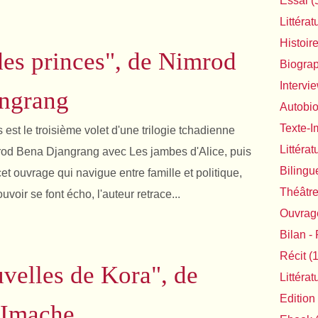
Essai
(
Littérat
Histoir
des princes", de Nimrod
Biogra
Intervi
ngrang
Autobi
Texte-
 est le troisième volet d'une trilogie tchadienne
Littéra
od Bena Djangrang avec Les jambes d'Alice, puis
Bilingu
t ouvrage qui navigue entre famille et politique,
Théâtr
uvoir se font écho, l'auteur retrace...
Ouvrage
Bilan - 
Récit
(1
velles de Kora", de
Littéra
Edition
 Imache