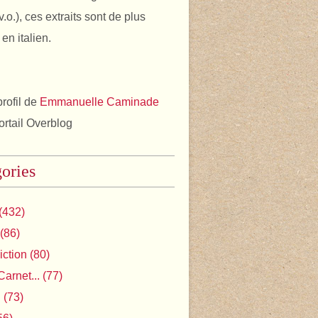
v.o.), ces extraits sont de plus
en italien.
profil de
Emmanuelle Caminade
portail Overblog
ories
(432)
(86)
iction
(80)
Carnet...
(77)
l
(73)