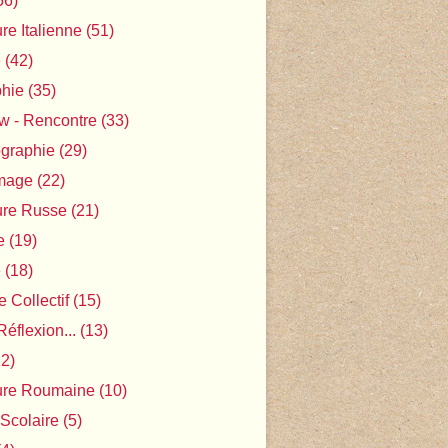
56)
ure Italienne
(51)
e
(42)
phie
(35)
ew - Rencontre
(33)
ographie
(29)
Image
(22)
ture Russe
(21)
e
(19)
e
(18)
 Collectif
(15)
Réflexion...
(13)
2)
ture Roumaine
(10)
 Scolaire
(5)