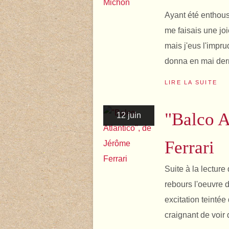
Ayant été enthous
me faisais une joi
mais j'eus l'impru
donna en mai derni
LIRE LA SUITE
"Balco A
12 juin
Ferrari
Suite à la lecture
rebours l'oeuvre d
excitation teintée
craignant de voir