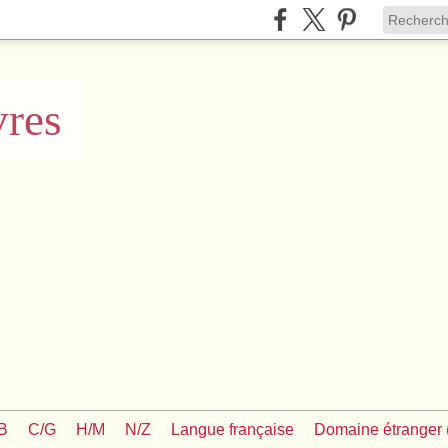
vres
/B
C/G
H/M
N/Z
Langue française
Domaine étranger (