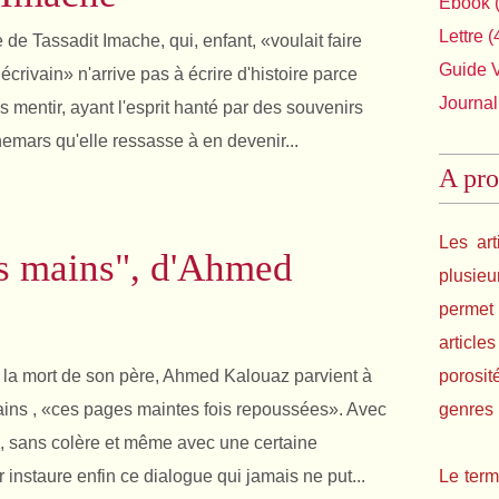
Ebook
(
Lettre
(
e de Tassadit Imache, qui, enfant, «voulait faire
Guide 
crivain» n'arrive pas à écrire d'histoire parce
Journal
s mentir, ayant l'esprit hanté par des souvenirs
hemars qu'elle ressasse à en devenir...
A pro
Les art
s mains", d'Ahmed
plusie
permet 
article
 la mort de son père, Ahmed Kalouaz parvient à
porosit
ains , «ces pages maintes fois repoussées». Avec
genres l
té, sans colère et même avec une certaine
r instaure enfin ce dialogue qui jamais ne put...
Le term