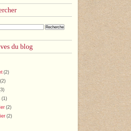
ercher
ves du blog
et
(2)
(2)
3)
s
(1)
ier
(2)
ier
(2)