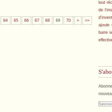
tout ré
de l'im
d'inven
64
65
66
67
68
69
70
>
>>
ajoute 
barre s
effectiv
S'abo
Abonnez
nouveau