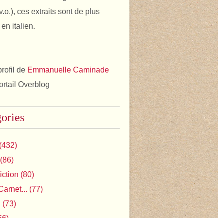
v.o.), ces extraits sont de plus
en italien.
profil de
Emmanuelle Caminade
portail Overblog
ories
(432)
(86)
iction
(80)
Carnet...
(77)
l
(73)