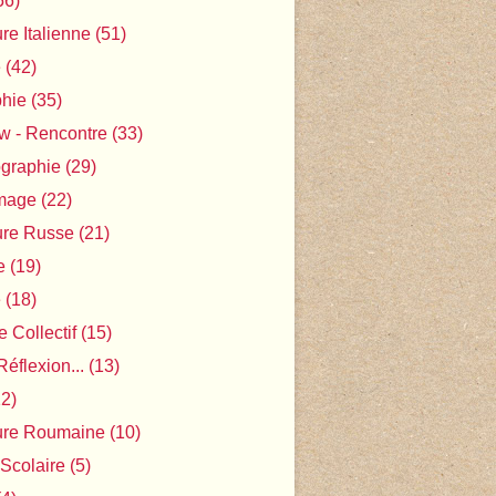
56)
ure Italienne
(51)
e
(42)
phie
(35)
ew - Rencontre
(33)
ographie
(29)
Image
(22)
ture Russe
(21)
e
(19)
e
(18)
 Collectif
(15)
Réflexion...
(13)
2)
ture Roumaine
(10)
 Scolaire
(5)