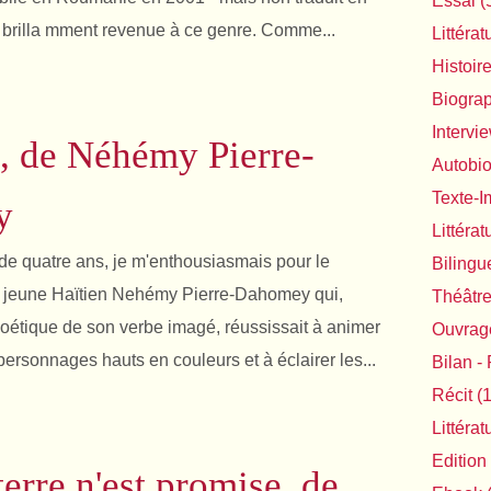
Essai
(
st brilla mment revenue à ce genre. Comme...
Littérat
Histoir
Biogra
Intervi
, de Néhémy Pierre-
Autobi
Texte-
y
Littéra
 de quatre ans, je m'enthousiasmais pour le
Bilingu
 jeune Haïtien Nehémy Pierre-Dahomey qui,
Théâtr
poétique de son verbe imagé, réussissait à animer
Ouvrage
ersonnages hauts en couleurs et à éclairer les...
Bilan - 
Récit
(1
Littéra
Edition
erre n'est promise, de