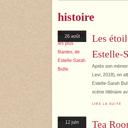
histoire
Les étoil
26 août
Estelle-
Après son mémora
Levi, 2018), on a
Estelle-Sarah Bull
scène littéraire ave
LIRE LA SUITE
Tea Roo
12 juin