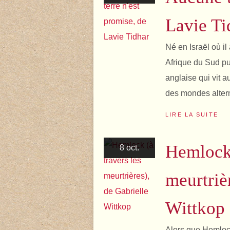
Lavie Ti
Né en Israël où il
Afrique du Sud pu
anglaise qui vit a
des mondes altern
LIRE LA SUITE
Hemlock 
8 oct.
meurtriè
Wittkop
Alors que Hemlock