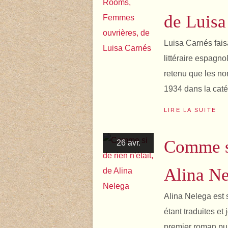
de Luisa
Luisa Carnés fais
littéraire espagno
retenu que les no
1934 dans la caté
LIRE LA SUITE
Comme si
26 avr.
Alina Ne
Alina Nelega est 
étant traduites e
premier roman pu