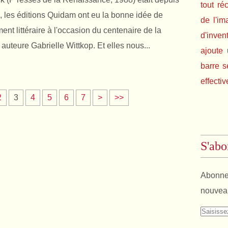
tout ré
 les éditions Quidam ont eu la bonne idée de
de l'im
nt littéraire à l'occasion du centenaire de la
d'inven
auteure Gabrielle Wittkop. Et elles nous...
ajoute 
barre s
effectiv
2
3
4
5
6
7
>
>>
S'abo
Abonnez
nouveau