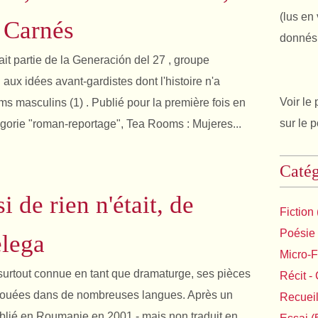
(lus en 
 Carnés
donnés 
ait partie de la Generación del 27 , groupe
l aux idées avant-gardistes dont l'histoire n'a
Voir le 
ms masculins (1) . Publié pour la première fois en
sur le 
gorie "roman-reportage", Tea Rooms : Mujeres...
Catég
 de rien n'était, de
Fiction
Poésie
lega
Micro-F
surtout connue en tant que dramaturge, ses pièces
Récit - 
t jouées dans de nombreuses langues. Après un
Recuei
blié en Roumanie en 2001 - mais non traduit en