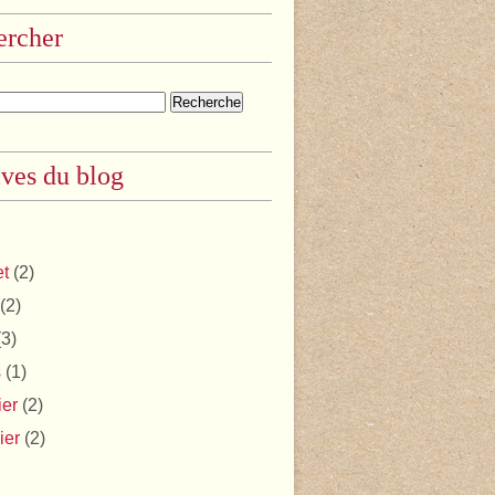
ercher
ves du blog
et
(2)
(2)
3)
s
(1)
ier
(2)
ier
(2)