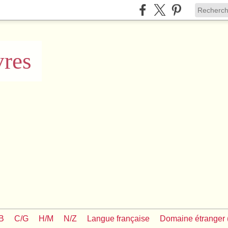
vres
/B
C/G
H/M
N/Z
Langue française
Domaine étranger (