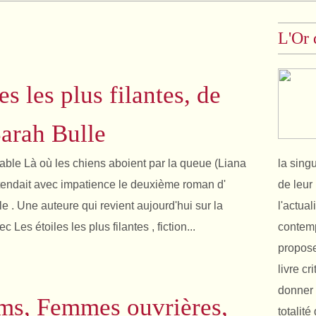
L'Or 
es les plus filantes, de
Sarah Bulle
ble Là où les chiens aboient par la queue (Liana
la sing
ttendait avec impatience le deuxième roman d'
de leur 
e . Une auteure qui revient aujourd'hui sur la
l'actual
c Les étoiles les plus filantes , fiction...
contemp
propose
livre cr
donner 
ms, Femmes ouvrières,
totalit