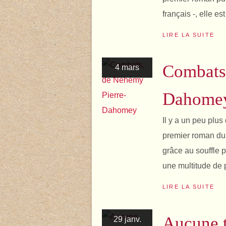
français -, elle e
LIRE LA SUITE
Combats
4 mars
Dahome
Il y a un peu plus
premier roman du
grâce au souffle 
une multitude de p
LIRE LA SUITE
Aucune t
29 janv.