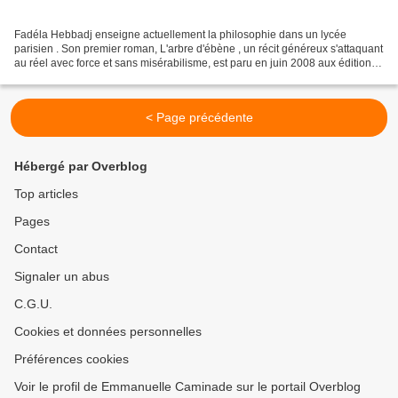
Fadéla Hebbadj enseigne actuellement la philosophie dans un lycée
parisien . Son premier roman, L'arbre d'ébène , un récit généreux s'attaquant
au réel avec force et sans misérabilisme, est paru en juin 2008 aux éditions
Buchet-Chastel. Elle a bien voulu...
< Page précédente
Hébergé par Overblog
Top articles
Pages
Contact
Signaler un abus
C.G.U.
Cookies et données personnelles
Préférences cookies
Voir le profil de Emmanuelle Caminade sur le portail Overblog