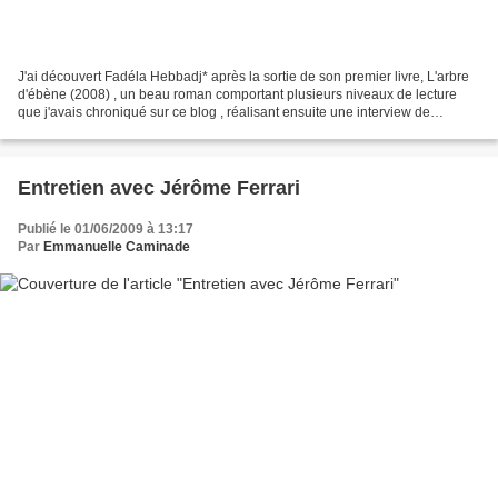
J'ai découvert Fadéla Hebbadj* après la sortie de son premier livre, L'arbre
d'ébène (2008) , un beau roman comportant plusieurs niveaux de lecture
que j'avais chroniqué sur ce blog , réalisant ensuite une interview de
l'auteure pour la publier sur le...
Entretien avec Jérôme Ferrari
Publié le 01/06/2009 à 13:17
Par
Emmanuelle Caminade