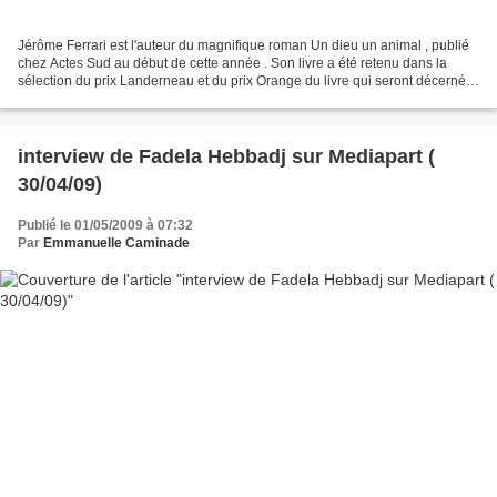
Jérôme Ferrari est l'auteur du magnifique roman Un dieu un animal , publié
chez Actes Sud au début de cette année . Son livre a été retenu dans la
sélection du prix Landerneau et du prix Orange du livre qui seront décernés
ce mois-ci. Il a bien voulu...
interview de Fadela Hebbadj sur Mediapart (
30/04/09)
Publié le 01/05/2009 à 07:32
Par
Emmanuelle Caminade